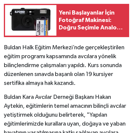
Yeni Başlayanlar İçin
Fotoğraf Makinesi:
Doğru Seçimle Analog
Fotoğraf Dünyasına
Adım Atın
Buldan Halk Eğitim Merkezi’nde gerçekleştirilen
eğitim programı kapsamında avcılara yönelik
bilinçlendirme çalışmaları yapıldı. Kurs sonunda
düzenlenen sınavda başarılı olan 19 kursiyer
sertifika almaya hak kazandı.
Buldan Kara Avcılar Derneği Başkanı Hakan
Aytekin, eğitimlerin temel amacının bilinçli avcılar
yetiştirmek olduğunu belirterek, "Yapılan
eğitimlerimizde kurallara uyan, doğaya ve yaban
hayatının yaşatılmasına katkı sağlayan avcılara