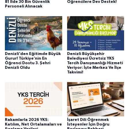
81 İlde 30 Bin Güvenlik
Öğrencilere Dev Destek!
Personeli Alınacak
Denizli’den Eğitimde Büyük
Denizli Büyükşehir
Gurur! Türkiye’nin En
Belediyesi Ücretsiz YKS
Öğrenci Dostu 3. Şehri
Tercih Danışmanlığı Hizmeti
Denizli Oldu
Veriyor: İşte Merkez Ve İlçe
Takvimi!
Rakamlarla 2026 YKS:
İşaret Dili Öğrenmek
Katılım, Net Ortalamaları ve
İsteyenler İçin Doğru
Sıralama Verileri
Başlangıç Rehberi