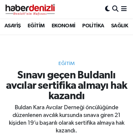
Denizli Nöbetçi Eczaneler
ASAYİŞ
EĞİTİM
EKONOMİ
POLİTİKA
SAĞLIK
Denizli Hava Durumu
Denizli Trafik Yoğunluk Haritası
EĞİTİM
Puan Durumu ve Fikstür
Sınavı geçen Buldanlı
avcılar sertifika almayı hak
Tüm Manşetler
kazandı
Son Dakika Haberleri
Buldan Kara Avcılar Derneği öncülüğünde
Haber Arşivi
düzenlenen avcılık kursunda sınava giren 21
kişiden 19’u başarılı olarak sertifika almaya hak
kazandı.