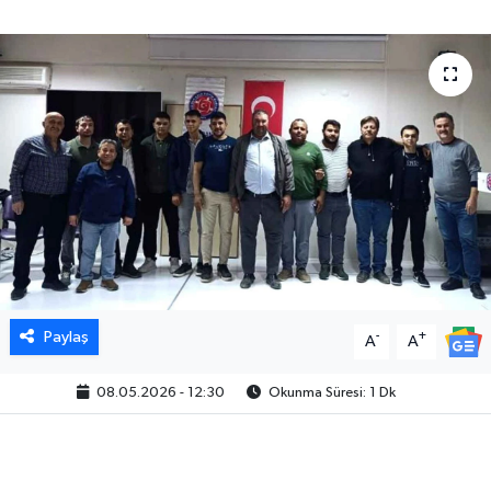
Paylaş
-
+
A
A
08.05.2026 - 12:30
Okunma Süresi: 1 Dk