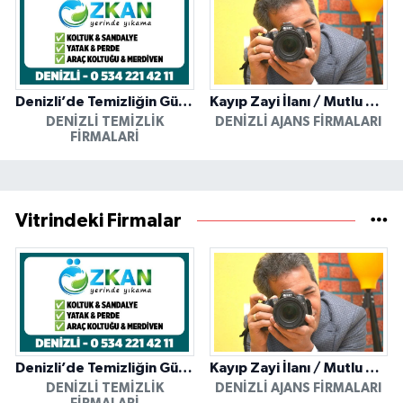
Denizli’de Temizliğin Güvenilir Adresi: Özkan Yerinde Yıkama
Kayıp Zayi İlanı / Mutlu Ajans / Denizli
DENIZLI TEMIZLIK
DENIZLI AJANS FIRMALARI
FIRMALARI
Vitrindeki Firmalar
Denizli’de Temizliğin Güvenilir Adresi: Özkan Yerinde Yıkama
Kayıp Zayi İlanı / Mutlu Ajans / Denizli
DENIZLI TEMIZLIK
DENIZLI AJANS FIRMALARI