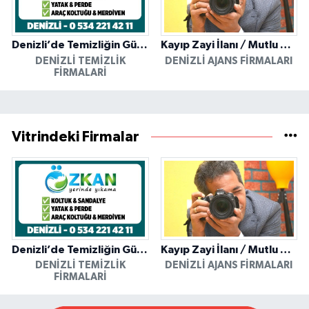
Denizli’de Temizliğin Güvenilir Adresi: Özkan Yerinde Yıkama
Kayıp Zayi İlanı / Mutlu Ajans / Denizli
DENIZLI TEMIZLIK
DENIZLI AJANS FIRMALARI
FIRMALARI
Vitrindeki Firmalar
Denizli’de Temizliğin Güvenilir Adresi: Özkan Yerinde Yıkama
Kayıp Zayi İlanı / Mutlu Ajans / Denizli
DENIZLI TEMIZLIK
DENIZLI AJANS FIRMALARI
FIRMALARI