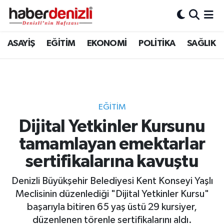
Denizli Nöbetçi Eczaneler
ASAYİŞ
EĞİTİM
EKONOMİ
POLİTİKA
SAĞLIK
Denizli Hava Durumu
Denizli Trafik Yoğunluk Haritası
EĞİTİM
Puan Durumu ve Fikstür
Dijital Yetkinler Kursunu
tamamlayan emektarlar
Tüm Manşetler
sertifikalarına kavuştu
Son Dakika Haberleri
Denizli Büyükşehir Belediyesi Kent Konseyi Yaşlı
Haber Arşivi
Meclisinin düzenlediği "Dijital Yetkinler Kursu"
başarıyla bitiren 65 yaş üstü 29 kursiyer,
düzenlenen törenle sertifikalarını aldı.