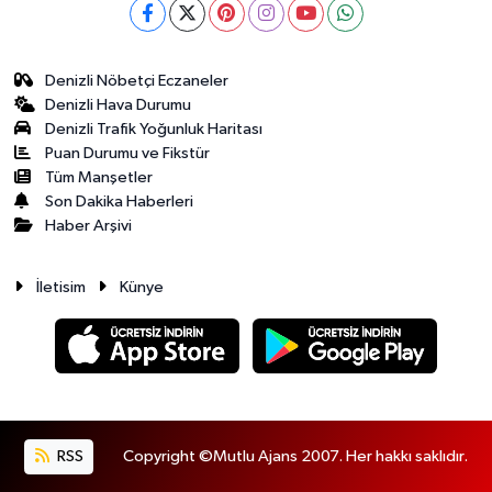
Denizli Nöbetçi Eczaneler
Denizli Hava Durumu
Denizli Trafik Yoğunluk Haritası
Puan Durumu ve Fikstür
Tüm Manşetler
Son Dakika Haberleri
Haber Arşivi
İletisim
Künye
RSS
Copyright ©Mutlu Ajans 2007. Her hakkı saklıdır.