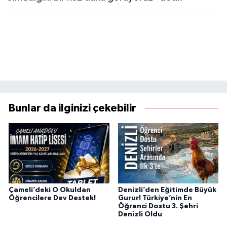
Bunlar da ilginizi çekebilir
Çameli’deki O Okuldan
Denizli’den Eğitimde Büyük
Öğrencilere Dev Destek!
Gurur! Türkiye’nin En
Öğrenci Dostu 3. Şehri
Denizli Oldu