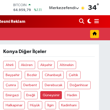
°
BITCOIN
34
Merkezefendi
64.959,79
%1.11
DOLAR
47,7436
%0.18
Resmi Reklam
EURO
55,2510
%0.32
STERLİN
64,4811
%0.38
GRAM ALTIN
6660.55
%0.03
Konya Diğer İlçeler
BİST100
13.779
%-14
Ahirli
Akören
Akşehir
Altinekin
Beyşehir
Bozkir
Cihanbeyli
Çeltik
Çumra
Derbent
Derebucak
Doğanhisar
Emirgazi
Ereğli
Güneysinir
Hadim
Halkapinar
Hüyük
İlgin
Kadinhani