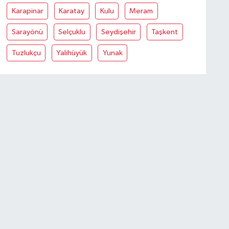
Karapinar
Karatay
Kulu
Meram
Sarayönü
Selçuklu
Seydişehir
Taşkent
Tuzlukçu
Yalihüyük
Yunak