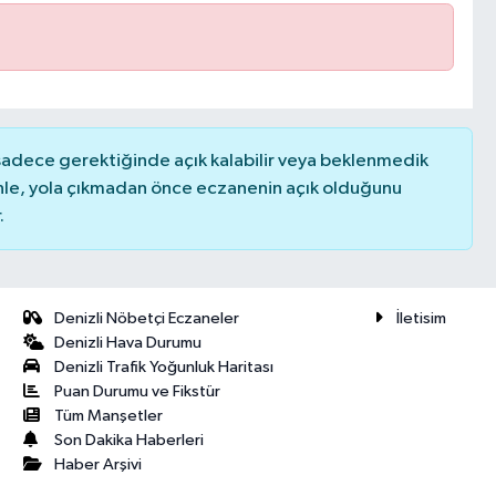
 sadece gerektiğinde açık kalabilir veya beklenmedik
nle, yola çıkmadan önce eczanenin açık olduğunu
.
Denizli Nöbetçi Eczaneler
İletisim
Denizli Hava Durumu
Denizli Trafik Yoğunluk Haritası
Puan Durumu ve Fikstür
Tüm Manşetler
Son Dakika Haberleri
Haber Arşivi