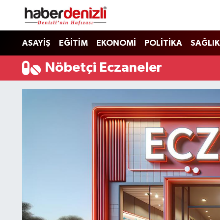
Denizli Nöbetçi Eczaneler
ASAYİŞ
EĞİTİM
EKONOMİ
POLİTİKA
SAĞLIK
Denizli Hava Durumu
Nöbetçi Eczaneler
Denizli Trafik Yoğunluk Haritası
Puan Durumu ve Fikstür
Tüm Manşetler
Son Dakika Haberleri
Haber Arşivi