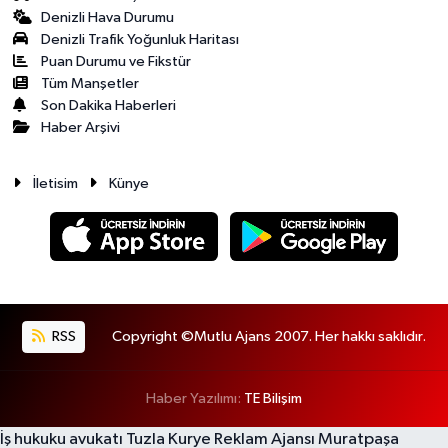
Denizli Hava Durumu
Denizli Trafik Yoğunluk Haritası
Puan Durumu ve Fikstür
Tüm Manşetler
Son Dakika Haberleri
Haber Arşivi
İletisim
Künye
RSS
Copyright ©Mutlu Ajans 2007. Her hakkı saklıdır.
Haber Yazılımı:
TE Bilişim
İş hukuku avukatı
Tuzla Kurye
Reklam Ajansı
Muratpaşa