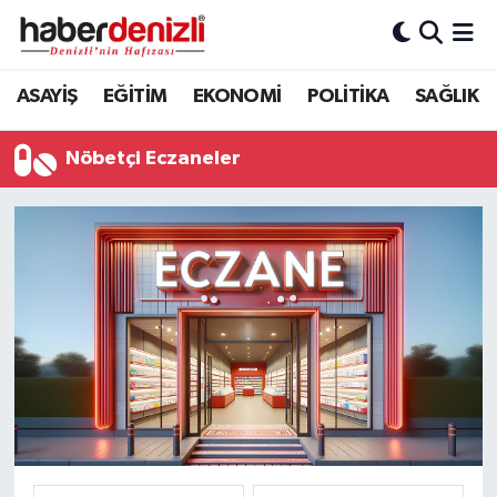
Denizli Nöbetçi Eczaneler
ASAYİŞ
EĞİTİM
EKONOMİ
POLİTİKA
SAĞLIK
Denizli Hava Durumu
Nöbetçi Eczaneler
Denizli Trafik Yoğunluk Haritası
Puan Durumu ve Fikstür
Tüm Manşetler
Son Dakika Haberleri
Haber Arşivi