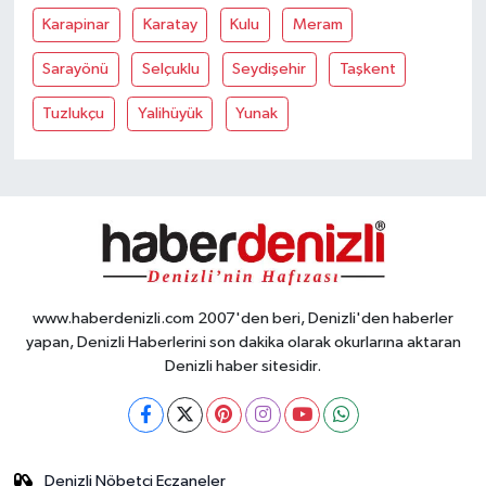
Karapinar
Karatay
Kulu
Meram
Sarayönü
Selçuklu
Seydişehir
Taşkent
Tuzlukçu
Yalihüyük
Yunak
www.haberdenizli.com 2007'den beri, Denizli'den haberler
yapan, Denizli Haberlerini son dakika olarak okurlarına aktaran
Denizli haber sitesidir.
Denizli Nöbetçi Eczaneler