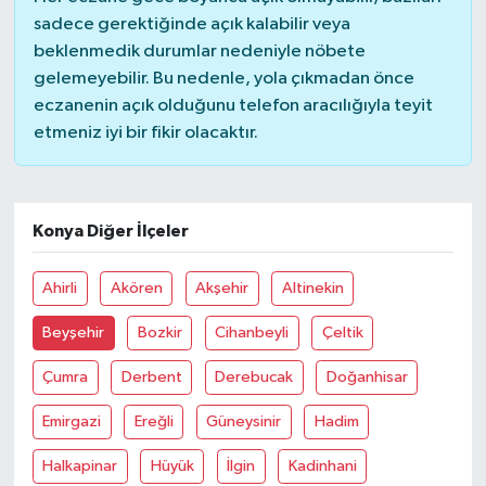
sadece gerektiğinde açık kalabilir veya
beklenmedik durumlar nedeniyle nöbete
gelemeyebilir. Bu nedenle, yola çıkmadan önce
eczanenin açık olduğunu telefon aracılığıyla teyit
etmeniz iyi bir fikir olacaktır.
Konya Diğer İlçeler
Ahirli
Akören
Akşehir
Altinekin
Beyşehir
Bozkir
Cihanbeyli
Çeltik
Çumra
Derbent
Derebucak
Doğanhisar
Emirgazi
Ereğli
Güneysinir
Hadim
Halkapinar
Hüyük
İlgin
Kadinhani