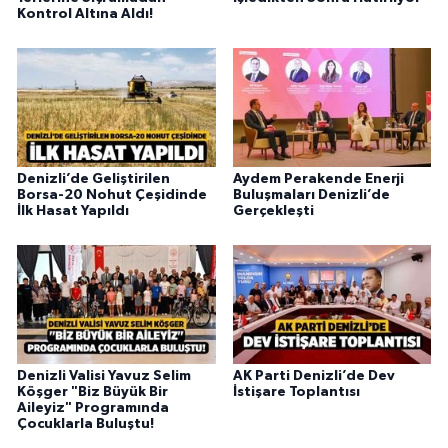
Kontrol Altına Aldı!
Denizli’de Geliştirilen
Aydem Perakende Enerji
Borsa-20 Nohut Çeşidinde
Buluşmaları Denizli’de
İlk Hasat Yapıldı
Gerçekleşti
Denizli Valisi Yavuz Selim
AK Parti Denizli’de Dev
Köşger "Biz Büyük Bir
İstişare Toplantısı
Aileyiz" Programında
Çocuklarla Buluştu!