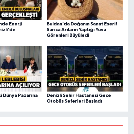
de Enerji
Buldan’da Doğanın Sanat Eseri!
izli’de
Sarıca Arıların Yaptığı Yuva
Görenleri Büyüledi
si Dünya Pazarına
Denizli Şehir Hastanesi Gece
Otobüs Seferleri Başladı