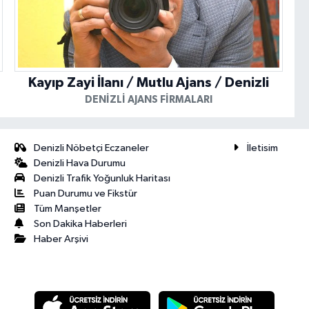
Kayıp Zayi İlanı / Mutlu Ajans / Denizli
DENIZLI AJANS FIRMALARI
Denizli Nöbetçi Eczaneler
İletisim
Denizli Hava Durumu
Denizli Trafik Yoğunluk Haritası
Puan Durumu ve Fikstür
Tüm Manşetler
Son Dakika Haberleri
Haber Arşivi