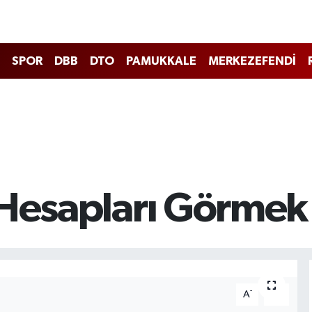
SPOR
DBB
DTO
PAMUKKALE
MERKEZEFENDİ
i Hesapları Görm
-
+
A
A