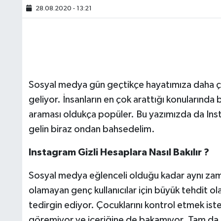
28.08.2020 - 13:21
Sosyal medya gün geçtikçe hayatımıza daha ço
geliyor. İnsanların en çok arattığı konularında
araması oldukça popüler. Bu yazımızda da Instag
gelin biraz ondan bahsedelim.
Instagram Gizli Hesaplara Nasıl Bakılır ?
Sosyal medya eğlenceli olduğu kadar aynı zaman
olamayan genç kullanıcılar için büyük tehdit ol
tedirgin ediyor. Çocuklarını kontrol etmek istey
göremiyor ve içeriğine de bakamıyor. Tam da 