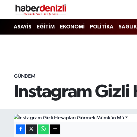
Denizli Nöbetçi Eczaneler
ASAYİŞ
EĞİTİM
EKONOMİ
POLİTİKA
SAĞLIK
Denizli Hava Durumu
Denizli Trafik Yoğunluk Haritası
Puan Durumu ve Fikstür
GÜNDEM
Instagram Gizl
Tüm Manşetler
Son Dakika Haberleri
Haber Arşivi