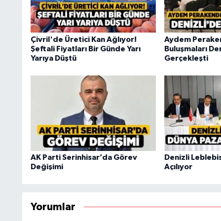
Çivril'de Üretici Kan Ağlıyor!
Aydem Peraken
Şeftali Fiyatları Bir Günde Yarı
Buluşmaları Den
Yarıya Düştü
Gerçekleşti
AK Parti Serinhisar’da Görev
Denizli Leblebi
Değişimi
Açılıyor
Yorumlar