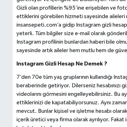
Gizli olan profillerin %95’ine erişebilen ve fotoğ
ettiklerini görebilen hizmeti sayesinde ailele
insansepeti.com’a gidip Instagram gizli hes
yeterli. Tüm bilgiler size e-mail olarak gönder
Instagram profilinin bunlardan haberi bile olmu
sayesinde artık aileler hem mutlu hem de güv
Instagram Gizli Hesap Ne Demek ?
7’den 70e tüm yaş gruplarının kullandığı Insta
beraberinde getiriyor. Dilerseniz hesabınızı gi
videolarını görmesini engelleyebilirsiniz. Bu ay
ettiklerinizi de kapatabiliyorsunuz. Aynı zaman
mevcut. Bunlar kişisel ve işletme hesabı olarak
içerik üretici veya firma olarak ayrılıyor. Faka