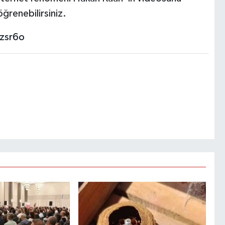
 öğrenebilirsiniz.
zsr6o