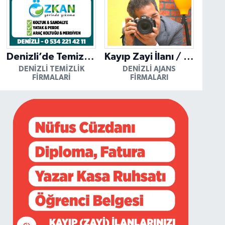
Denizli’de Temizliğin Güvenilir Adresi: Özkan Yerinde Yıkama
Kayıp Zayi İlanı / Mutlu Ajans / Denizli
DENIZLI TEMIZLIK
DENIZLI AJANS
FIRMALARI
FIRMALARI