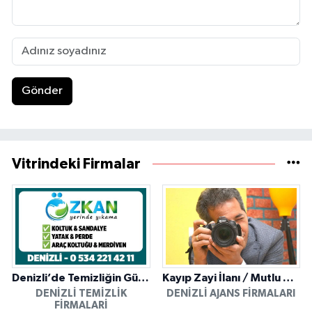
Gönder
Vitrindeki Firmalar
Denizli’de Temizliğin Güvenilir Adresi: Özkan Yerinde Yıkama
Kayıp Zayi İlanı / Mutlu Ajans / Denizli
DENIZLI TEMIZLIK
DENIZLI AJANS FIRMALARI
FIRMALARI