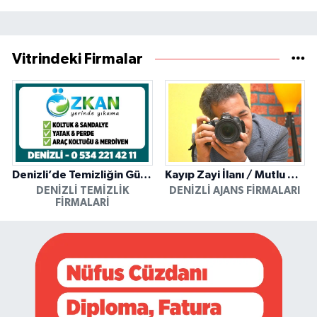
Vitrindeki Firmalar
Denizli’de Temizliğin Güvenilir Adresi: Özkan Yerinde Yıkama
Kayıp Zayi İlanı / Mutlu Ajans / Denizli
DENIZLI TEMIZLIK
DENIZLI AJANS FIRMALARI
FIRMALARI