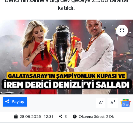
Derici'nin sahne aldığı dev geceye 2.500 taraftar
katıldı.
Paylaş
-
+
A
A
28.06.2026 - 12:31
3
Okunma Süresi: 2 Dk