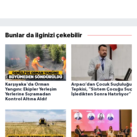
Bunlar da ilginizi çekebilir
Karşıyaka'da Orman
Arpacı’dan Çocuk Suçluluğu
Yangını: Ekipler Yerleşim
Tepkisi, "Sistem Çocuğu Suç
Yerlerine Sıçramadan
İşledikten Sonra Hatırlıyor"
Kontrol Altına Aldı!