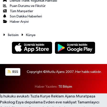
Denizli Trafik Yoğunluk Haritası
Puan Durumu ve Fikstür
Tüm Manşetler
Son Dakika Haberleri
Haber Arşivi
İletisim
Künye
RSS
Copyright ©Mutlu Ajans 2007. Her hakkı saklıdır.
Haber Yazılımı:
TE Bilişim
İş hukuku avukatı
Tuzla Kurye
Reklam Ajansı
Muratpaşa
Psikolog
Eşya depolama
Evden eve nakliyat
Tamamlayıcı