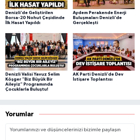
Denizli’de Geliştirilen
Aydem Perakende Enerji
Borsa-20 Nohut Çeşidinde
Buluşmaları Denizli’de
İlk Hasat Yapıldı
Gerçekleşti
Denizli Valisi Yavuz Selim
AK Parti Denizli’de Dev
Köşger "Biz Büyük Bir
İstişare Toplantısı
Aileyiz" Programında
Çocuklarla Buluştu!
Yorumlar