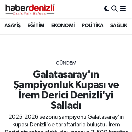
Denizli Nöbetçi Eczaneler
ASAYİŞ
EĞİTİM
EKONOMİ
POLİTİKA
SAĞLIK
Denizli Hava Durumu
Denizli Trafik Yoğunluk Haritası
GÜNDEM
Puan Durumu ve Fikstür
Galatasaray'ın
Şampiyonluk Kupası ve
Tüm Manşetler
İrem Derici Denizli'yi
Son Dakika Haberleri
Salladı
Haber Arşivi
2025-2026 sezonu şampiyonu Galatasaray'ın
kupası Denizli'de taraftarlarla buluştu. İrem