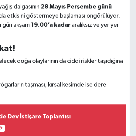
yağış dalgasının
28 Mayıs Perşembe günü
ında etkisini göstermeye başlaması öngörülüyor.
nı gün akşam
19.00’a kadar
aralıksız ve yer yer
kat!
lecek doğa olaylarının da ciddi riskler taşıdığına
:
ögarların taşması, kırsal kesimde ise dere
de Dev İstişare Toplantısı