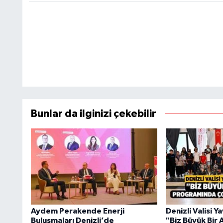
Bunlar da ilginizi çekebilir
Aydem Perakende Enerji
Denizli Valisi 
Buluşmaları Denizli’de
"Biz Büyük Bir 