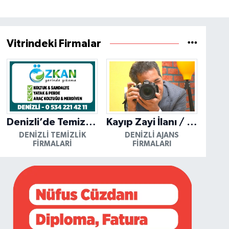
Vitrindeki Firmalar
Denizli’de Temizliğin Güvenilir Adresi: Özkan Yerinde Yıkama
Kayıp Zayi İlanı / Mutlu Ajans / Denizli
DENIZLI TEMIZLIK
DENIZLI AJANS
FIRMALARI
FIRMALARI