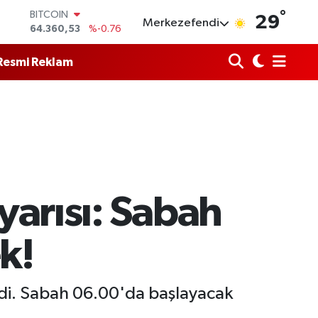
°
DOLAR
29
Merkezefendi
47,7143
%0.16
EURO
55,0317
%-0.02
Resmi Reklam
STERLİN
64,2463
%0.07
GRAM ALTIN
6574.81
%1.44
BİST100
13.887
%64
BITCOIN
64.360,53
%-0.76
yarısı: Sabah
k!
erdi. Sabah 06.00'da başlayacak