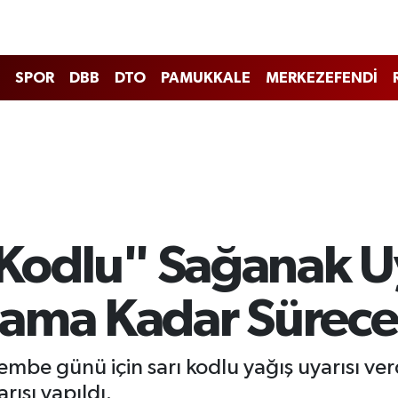
SPOR
DBB
DTO
PAMUKKALE
MERKEZEFENDİ
ı Kodlu" Sağanak U
şama Kadar Sürece
rşembe günü için sarı kodlu yağış uyarısı v
rısı yapıldı.