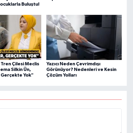
cuklarla Buluştu!
ı Tren Çilesi Meclis
Yazıcı Neden Çevrimdışı
ma Silkin Ün,
Görünüyor? Nedenleri ve Kesin
, Gerçekte Yok"
Çözüm Yolları