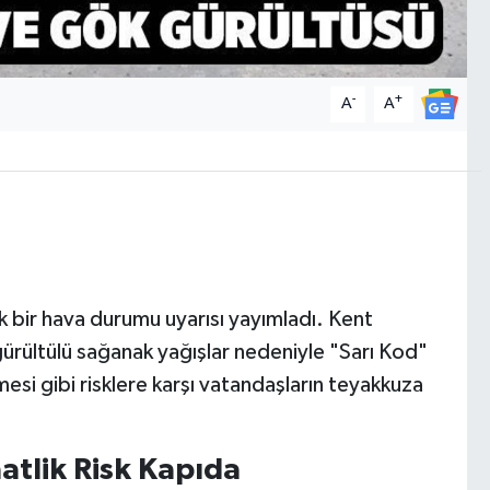
-
+
A
A
k bir hava durumu uyarısı yayımladı. Kent
gürültülü sağanak yağışlar nedeniyle "Sarı Kod"
şmesi gibi risklere karşı vatandaşların teyakkuza
aatlik Risk Kapıda