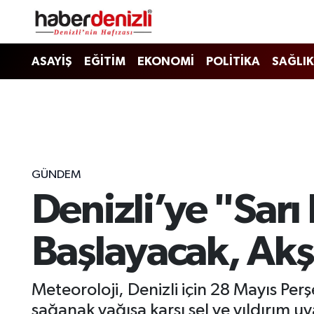
Denizli Nöbetçi Eczaneler
ASAYİŞ
EĞİTİM
EKONOMİ
POLİTİKA
SAĞLIK
Denizli Hava Durumu
Denizli Trafik Yoğunluk Haritası
Puan Durumu ve Fikstür
GÜNDEM
Denizli’ye "Sar
Tüm Manşetler
Son Dakika Haberleri
Başlayacak, Ak
Haber Arşivi
Meteoroloji, Denizli için 28 Mayıs Pe
sağanak yağışa karşı sel ve yıldırım uya