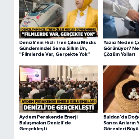
Denizli’nin Hızlı Tren Çilesi Meclis
Yazıcı Neden Ç
Gündeminde! Sema Silkin Ün,
Görünüyor? Ned
"Filmlerde Var, Gerçekte Yok"
Çözüm Yolları
Aydem Perakende Enerji
Buldan’da Doğa
Buluşmaları Denizli’de
Sarıca Arıların 
Gerçekleşti
Görenleri Büyü