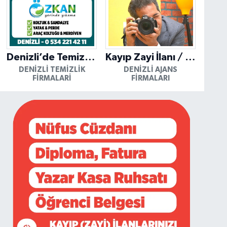
Denizli’de Temizliğin Güvenilir Adresi: Özkan Yerinde Yıkama
Kayıp Zayi İlanı / Mutlu Ajans / Denizli
DENIZLI TEMIZLIK
DENIZLI AJANS
FIRMALARI
FIRMALARI