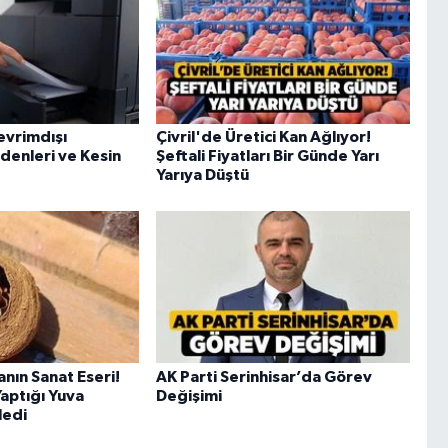
evrimdışı
Çivril'de Üretici Kan Ağlıyor!
enleri ve Kesin
Şeftali Fiyatları Bir Günde Yarı
Yarıya Düştü
nın Sanat Eseri!
AK Parti Serinhisar’da Görev
Yaptığı Yuva
Değişimi
ledi