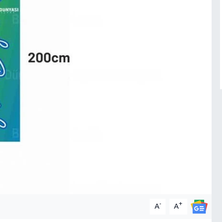
-
+
A
A