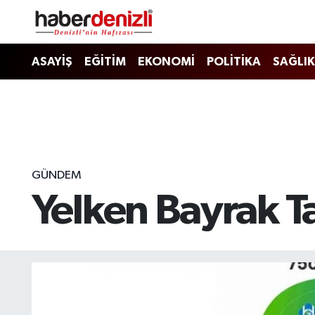
Denizli Nöbetçi Eczaneler
ASAYİŞ
EĞİTİM
EKONOMİ
POLİTİKA
SAĞLIK
Denizli Hava Durumu
Denizli Trafik Yoğunluk Haritası
Puan Durumu ve Fikstür
GÜNDEM
Yelken Bayrak Ta
Tüm Manşetler
Son Dakika Haberleri
Haber Arşivi