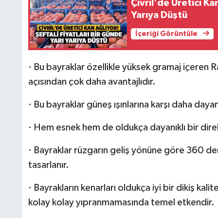
Çivril'de Üretici Ka
Yarıya Düştü
İçeriği Görüntüle
· Bu bayraklar özellikle yüksek gramaj içeren Ra
açısından çok daha avantajlıdır.
· Bu bayraklar güneş ışınlarına karşı daha dayanık
· Hem esnek hem de oldukça dayanıklı bir direk ta
· Bayraklar rüzgarın geliş yönüne göre 360 de
tasarlanır.
· Bayrakların kenarları oldukça iyi bir dikiş kali
kolay kolay yıpranmamasında temel etkendir.