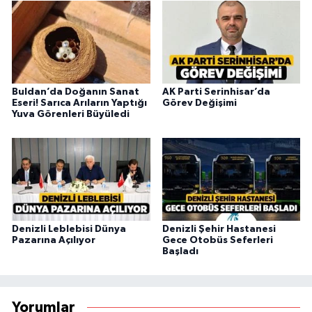
Buldan’da Doğanın Sanat
AK Parti Serinhisar’da
Eseri! Sarıca Arıların Yaptığı
Görev Değişimi
Yuva Görenleri Büyüledi
Denizli Leblebisi Dünya
Denizli Şehir Hastanesi
Pazarına Açılıyor
Gece Otobüs Seferleri
Başladı
Yorumlar