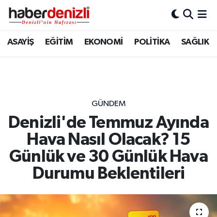
Denizli Nöbetçi Eczaneler
ASAYİŞ
EĞİTİM
EKONOMİ
POLİTİKA
SAĞLIK
Denizli Hava Durumu
Denizli Trafik Yoğunluk Haritası
GÜNDEM
Puan Durumu ve Fikstür
Denizli'de Temmuz Ayında
Hava Nasıl Olacak? 15
Tüm Manşetler
Günlük ve 30 Günlük Hava
Son Dakika Haberleri
Durumu Beklentileri
Haber Arşivi