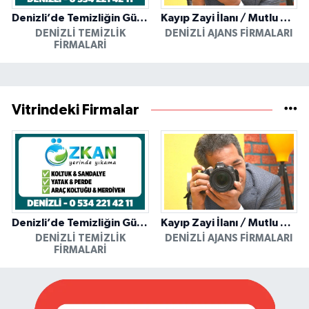
Denizli’de Temizliğin Güvenilir Adresi: Özkan Yerinde Yıkama
Kayıp Zayi İlanı / Mutlu Ajans / Denizli
DENIZLI TEMIZLIK
DENIZLI AJANS FIRMALARI
FIRMALARI
Vitrindeki Firmalar
Denizli’de Temizliğin Güvenilir Adresi: Özkan Yerinde Yıkama
Kayıp Zayi İlanı / Mutlu Ajans / Denizli
DENIZLI TEMIZLIK
DENIZLI AJANS FIRMALARI
FIRMALARI