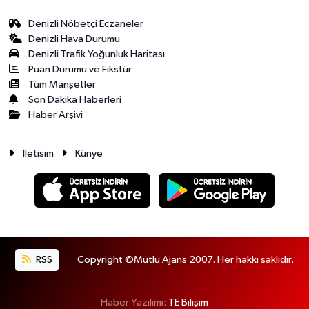
Denizli Nöbetçi Eczaneler
Denizli Hava Durumu
Denizli Trafik Yoğunluk Haritası
Puan Durumu ve Fikstür
Tüm Manşetler
Son Dakika Haberleri
Haber Arşivi
İletisim
Künye
RSS
Copyright ©Mutlu Ajans 2007. Her hakkı saklıdır.
Haber Yazılımı:
TE Bilişim