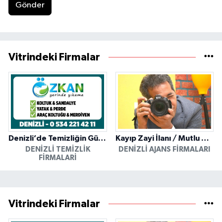
Gönder
Vitrindeki Firmalar
Denizli’de Temizliğin Güvenilir Adresi: Özkan Yerinde Yıkama
Kayıp Zayi İlanı / Mutlu Ajans / Denizli
DENIZLI TEMIZLIK
DENIZLI AJANS FIRMALARI
FIRMALARI
Vitrindeki Firmalar