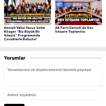
Denizli Valisi Yavuz Selim
AK Parti Denizli’de Dev
Köşger "Biz Büyük Bir
İstişare Toplantısı
Aileyiz" Programında
Çocuklarla Buluştu!
Yorumlar