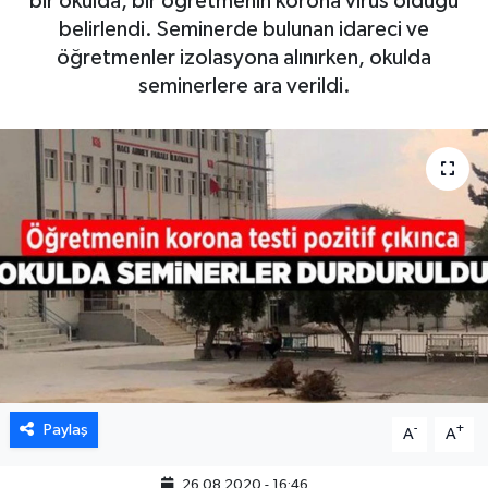
bir okulda, bir öğretmenin korona virüs olduğu
belirlendi. Seminerde bulunan idareci ve
öğretmenler izolasyona alınırken, okulda
seminerlere ara verildi.
Paylaş
-
+
A
A
26.08.2020 - 16:46