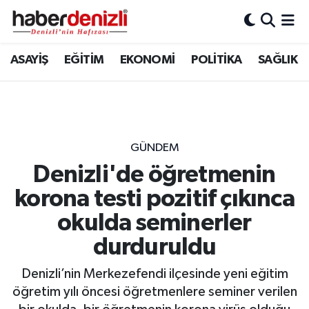
Denizli Nöbetçi Eczaneler
ASAYİŞ
EĞİTİM
EKONOMİ
POLİTİKA
SAĞLIK
Denizli Hava Durumu
Denizli Trafik Yoğunluk Haritası
GÜNDEM
Puan Durumu ve Fikstür
Denizli'de öğretmenin
korona testi pozitif çıkınca
Tüm Manşetler
okulda seminerler
Son Dakika Haberleri
durduruldu
Haber Arşivi
Denizli’nin Merkezefendi ilçesinde yeni eğitim
öğretim yılı öncesi öğretmenlere seminer verilen