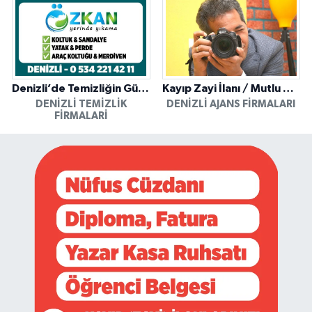
Denizli’de Temizliğin Güvenilir Adresi: Özkan Yerinde Yıkama
Kayıp Zayi İlanı / Mutlu Ajans / Denizli
DENIZLI TEMIZLIK
DENIZLI AJANS FIRMALARI
FIRMALARI