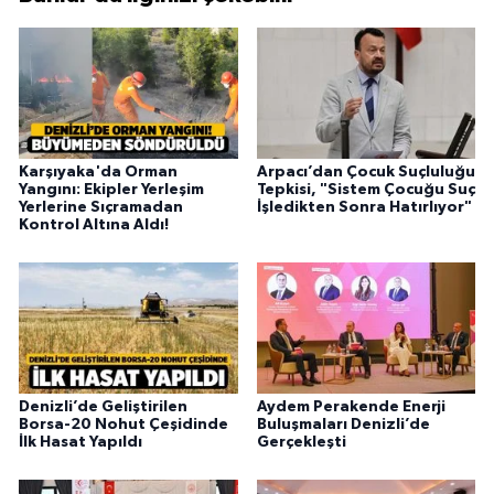
Karşıyaka'da Orman
Arpacı’dan Çocuk Suçluluğu
Yangını: Ekipler Yerleşim
Tepkisi, "Sistem Çocuğu Suç
Yerlerine Sıçramadan
İşledikten Sonra Hatırlıyor"
Kontrol Altına Aldı!
Denizli’de Geliştirilen
Aydem Perakende Enerji
Borsa-20 Nohut Çeşidinde
Buluşmaları Denizli’de
İlk Hasat Yapıldı
Gerçekleşti