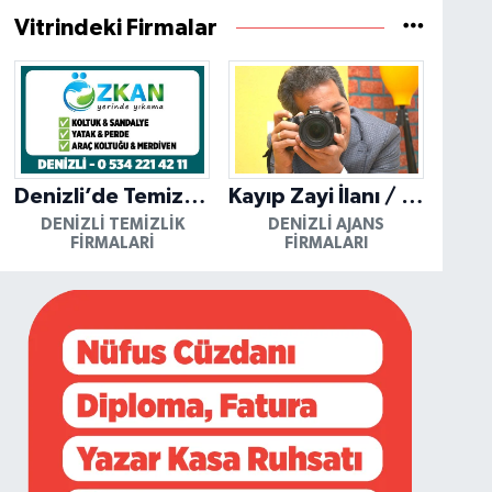
Vitrindeki Firmalar
Denizli’de Temizliğin Güvenilir Adresi: Özkan Yerinde Yıkama
Kayıp Zayi İlanı / Mutlu Ajans / Denizli
DENIZLI TEMIZLIK
DENIZLI AJANS
FIRMALARI
FIRMALARI