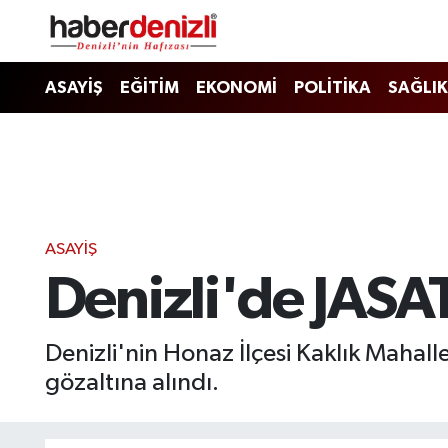
Denizli Nöbetçi Eczaneler
ASAYİŞ
EĞİTİM
EKONOMİ
POLİTİKA
SAĞLIK
Denizli Hava Durumu
Denizli Trafik Yoğunluk Haritası
Puan Durumu ve Fikstür
ASAYİŞ
Denizli'de JAS
Tüm Manşetler
Son Dakika Haberleri
Denizli'nin Honaz İlçesi Kaklık Mahal
gözaltına alındı.
Haber Arşivi