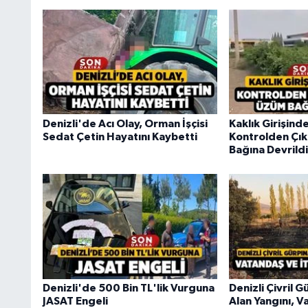
Denizli'de Acı Olay, Orman İşçisi
Kaklık Girişind
Sedat Çetin Hayatını Kaybetti
Kontrolden Çı
Bağına Devrildi
Denizli'de 500 Bin TL'lik Vurguna
Denizli Çivril 
JASAT Engeli
Alan Yangını, V