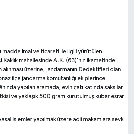
adde imal ve ticareti ile ilgili yürütülen
si Kaklık mahallesinde A.K. (63)'nin ikametinde
nin alınması üzerine, Jandarmanın Dedektifleri olan
naz ilçe jandarma komutanlığı ekiplerince
ında yapılan aramada, evin çatı katında saksılar
itkisi ve yaklaşık 500 gram kurutulmuş kubar esrar
 yasal işlemler yapılmak üzere adli makamlara sevk