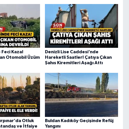
e Feci Kaza!
Denizli Lise Caddesi’nde
kan Otomobil Üzüm
Hareketli Saatler! Çatıya Çıkan
Şahıs Kiremitleri Aşağı Attı
Gürpınar’da Otluk
Buldan Kadıköy Geçişinde Refüj
atandaş ve İtfaiye
Yangını