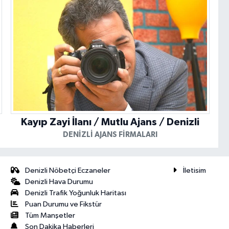
Kayıp Zayi İlanı / Mutlu Ajans / Denizli
DENIZLI AJANS FIRMALARI
Denizli Nöbetçi Eczaneler
İletisim
Denizli Hava Durumu
Denizli Trafik Yoğunluk Haritası
Puan Durumu ve Fikstür
Tüm Manşetler
Son Dakika Haberleri