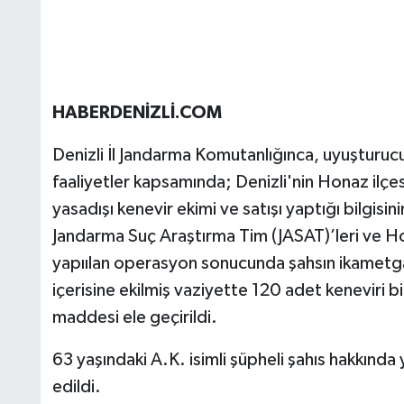
HABERDENİZLİ.COM
Denizli İl Jandarma Komutanlığınca, uyuşturucu m
faaliyetler kapsamında; Denizli'nin Honaz ilçe
yasadışı kenevir ekimi ve satışı yaptığı bilgisi
Jandarma Suç Araştırma Tim (JASAT)’leri ve Ho
yapıılan operasyon sonucunda şahsın ikametgâh
içerisine ekilmiş vaziyette 120 adet keneviri b
maddesi ele geçirildi.
63 yaşındaki A.K. isimli şüpheli şahıs hakkında
edildi.