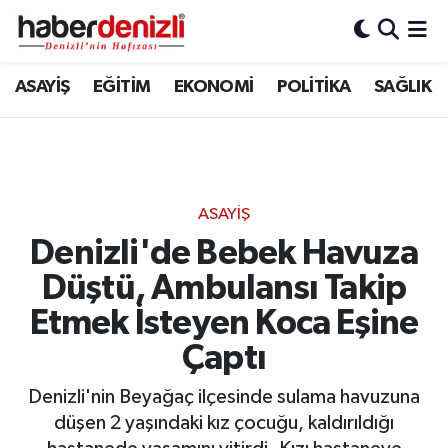
Denizli Nöbetçi Eczaneler
ASAYİŞ
EĞİTİM
EKONOMİ
POLİTİKA
SAĞLIK
Denizli Hava Durumu
Denizli Trafik Yoğunluk Haritası
ASAYİŞ
Puan Durumu ve Fikstür
Denizli'de Bebek Havuza
Düştü, Ambulansı Takip
Tüm Manşetler
Etmek İsteyen Koca Eşine
Son Dakika Haberleri
Çaptı
Haber Arşivi
Denizli'nin Beyağaç ilçesinde sulama havuzuna
düşen 2 yaşındaki kız çocuğu, kaldırıldığı