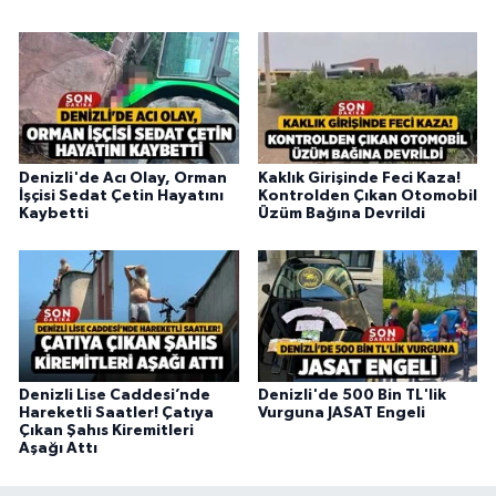
Denizli'de Acı Olay, Orman
Kaklık Girişinde Feci Kaza!
İşçisi Sedat Çetin Hayatını
Kontrolden Çıkan Otomobil
Kaybetti
Üzüm Bağına Devrildi
Denizli Lise Caddesi’nde
Denizli'de 500 Bin TL'lik
Hareketli Saatler! Çatıya
Vurguna JASAT Engeli
Çıkan Şahıs Kiremitleri
Aşağı Attı