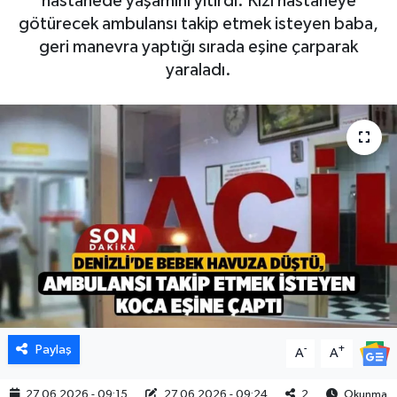
hastanede yaşamını yitirdi. Kızı hastaneye
götürecek ambulansı takip etmek isteyen baba,
geri manevra yaptığı sırada eşine çarparak
yaraladı.
Paylaş
-
+
A
A
27.06.2026 - 09:15
27.06.2026 - 09:24
2
Okunma