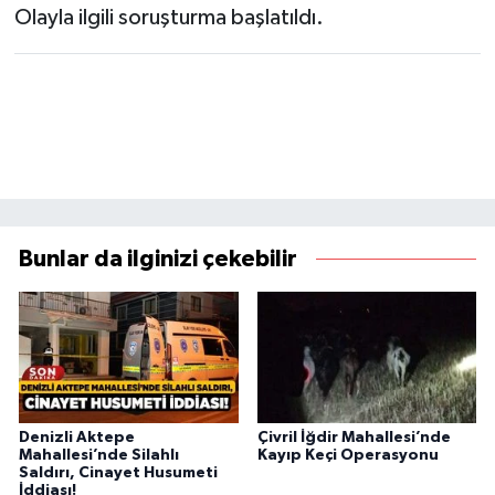
Olayla ilgili soruşturma başlatıldı.
Bunlar da ilginizi çekebilir
Denizli Aktepe
Çivril İğdir Mahallesi’nde
Mahallesi’nde Silahlı
Kayıp Keçi Operasyonu
Saldırı, Cinayet Husumeti
İddiası!