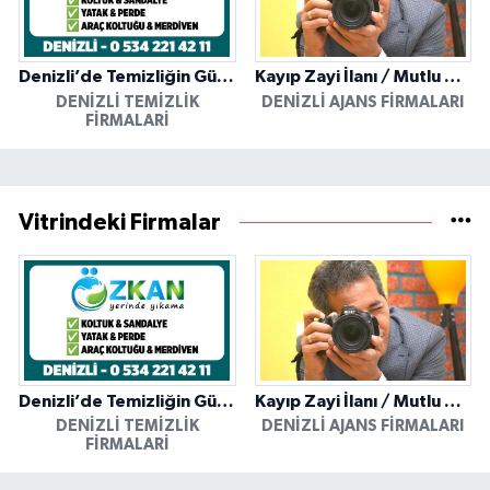
Denizli’de Temizliğin Güvenilir Adresi: Özkan Yerinde Yıkama
Kayıp Zayi İlanı / Mutlu Ajans / Denizli
DENIZLI TEMIZLIK
DENIZLI AJANS FIRMALARI
FIRMALARI
Vitrindeki Firmalar
Denizli’de Temizliğin Güvenilir Adresi: Özkan Yerinde Yıkama
Kayıp Zayi İlanı / Mutlu Ajans / Denizli
DENIZLI TEMIZLIK
DENIZLI AJANS FIRMALARI
FIRMALARI