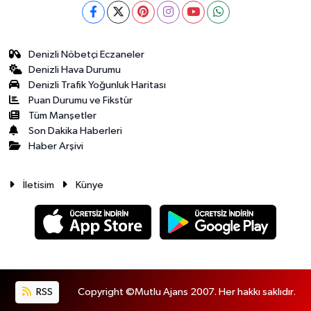
Denizli Nöbetçi Eczaneler
Denizli Hava Durumu
Denizli Trafik Yoğunluk Haritası
Puan Durumu ve Fikstür
Tüm Manşetler
Son Dakika Haberleri
Haber Arşivi
İletisim
Künye
RSS
Copyright ©Mutlu Ajans 2007. Her hakkı saklıdır.