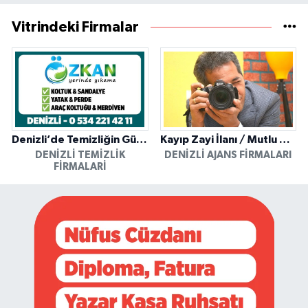
Vitrindeki Firmalar
Denizli’de Temizliğin Güvenilir Adresi: Özkan Yerinde Yıkama
Kayıp Zayi İlanı / Mutlu Ajans / Denizli
DENIZLI TEMIZLIK
DENIZLI AJANS FIRMALARI
FIRMALARI