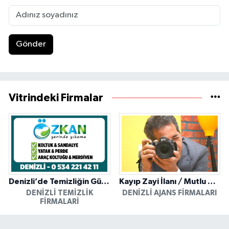
Gönder
Vitrindeki Firmalar
Denizli’de Temizliğin Güvenilir Adresi: Özkan Yerinde Yıkama
Kayıp Zayi İlanı / Mutlu Ajans / Denizli
DENIZLI TEMIZLIK
DENIZLI AJANS FIRMALARI
FIRMALARI