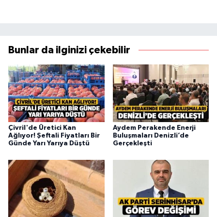
Bunlar da ilginizi çekebilir
Çivril'de Üretici Kan
Aydem Perakende Enerji
Ağlıyor! Şeftali Fiyatları Bir
Buluşmaları Denizli’de
Günde Yarı Yarıya Düştü
Gerçekleşti