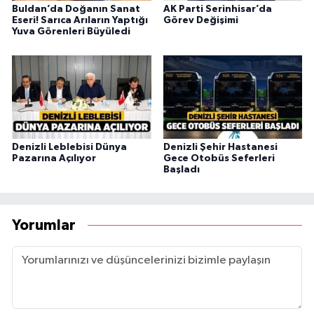
Buldan’da Doğanın Sanat
AK Parti Serinhisar’da
Eseri! Sarıca Arıların Yaptığı
Görev Değişimi
Yuva Görenleri Büyüledi
Denizli Leblebisi Dünya
Denizli Şehir Hastanesi
Pazarına Açılıyor
Gece Otobüs Seferleri
Başladı
Yorumlar