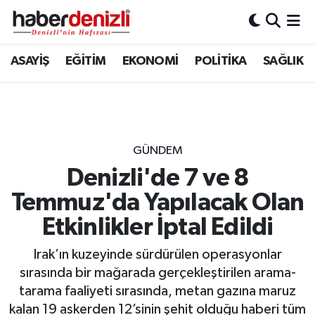
Denizli Nöbetçi Eczaneler
ASAYİŞ
EĞİTİM
EKONOMİ
POLİTİKA
SAĞLIK
Denizli Hava Durumu
Denizli Trafik Yoğunluk Haritası
GÜNDEM
Puan Durumu ve Fikstür
Denizli'de 7 ve 8
Temmuz'da Yapılacak Olan
Tüm Manşetler
Etkinlikler İptal Edildi
Son Dakika Haberleri
Irak’ın kuzeyinde sürdürülen operasyonlar
Haber Arşivi
sırasında bir mağarada gerçekleştirilen arama-
tarama faaliyeti sırasında, metan gazına maruz
kalan 19 askerden 12’sinin şehit olduğu haberi tüm