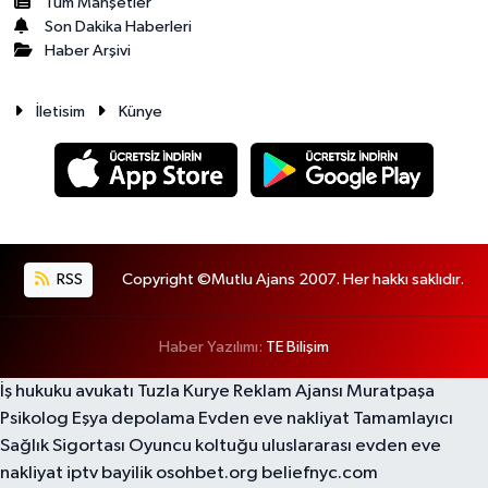
Tüm Manşetler
Son Dakika Haberleri
Haber Arşivi
İletisim
Künye
RSS
Copyright ©Mutlu Ajans 2007. Her hakkı saklıdır.
Haber Yazılımı:
TE Bilişim
İş hukuku avukatı
Tuzla Kurye
Reklam Ajansı
Muratpaşa
Psikolog
Eşya depolama
Evden eve nakliyat
Tamamlayıcı
Sağlık Sigortası
Oyuncu koltuğu
uluslararası evden eve
nakliyat
iptv bayilik
osohbet.org
beliefnyc.com