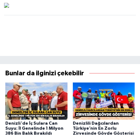
Bunlar da ilginizi çekebilir
Denizli'de İç Sulara Can
Denizlili Dağcılardan
Suyu: İl Genelinde 1 Milyon
Türkiye’nin En Zorlu
386 Bin Balık Bırakıldı
Zirvesinde Gövde Gösterisi