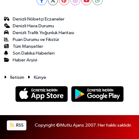
Denizli Nöbetçi Eczaneler
Denizli Hava Durumu
Denizli Trafik Yoğunluk Haritası
Puan Durumu ve Fikstür
Tüm Manşetler
Son Dakika Haberleri
Haber Arşivi
İletisim
Künye
RSS
Copyright ©Mutlu Ajans 2007. Her hakkı saklıdır.