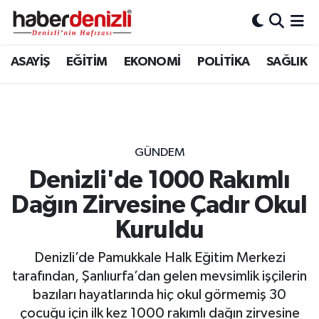
Denizli Nöbetçi Eczaneler
ASAYİŞ
EĞİTİM
EKONOMİ
POLİTİKA
SAĞLIK
Denizli Hava Durumu
Denizli Trafik Yoğunluk Haritası
GÜNDEM
Puan Durumu ve Fikstür
Denizli'de 1000 Rakımlı
Dağın Zirvesine Çadır Okul
Tüm Manşetler
Kuruldu
Son Dakika Haberleri
Denizli’de Pamukkale Halk Eğitim Merkezi
Haber Arşivi
tarafından, Şanlıurfa’dan gelen mevsimlik işçilerin
bazıları hayatlarında hiç okul görmemiş 30
çocuğu için ilk kez 1000 rakımlı dağın zirvesine