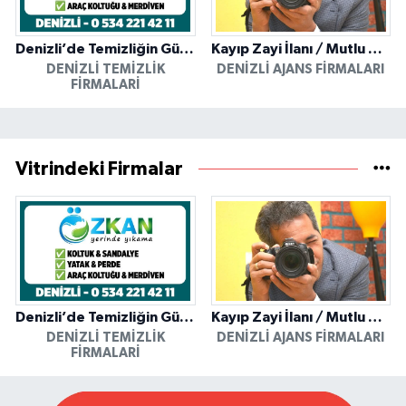
Denizli’de Temizliğin Güvenilir Adresi: Özkan Yerinde Yıkama
Kayıp Zayi İlanı / Mutlu Ajans / Denizli
DENIZLI TEMIZLIK
DENIZLI AJANS FIRMALARI
FIRMALARI
Vitrindeki Firmalar
Denizli’de Temizliğin Güvenilir Adresi: Özkan Yerinde Yıkama
Kayıp Zayi İlanı / Mutlu Ajans / Denizli
DENIZLI TEMIZLIK
DENIZLI AJANS FIRMALARI
FIRMALARI