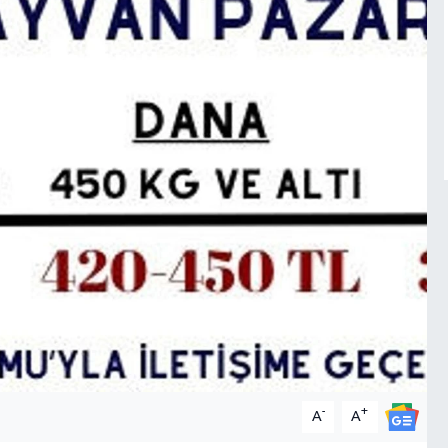
-
+
A
A