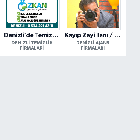
Denizli’de Temizliğin Güvenilir Adresi: Özkan Yerinde Yıkama
Kayıp Zayi İlanı / Mutlu Ajans / Denizli
DENIZLI TEMIZLIK
DENIZLI AJANS
FIRMALARI
FIRMALARI