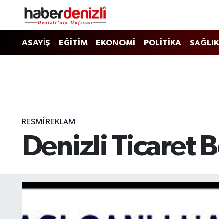
Denizli Nöbetçi Eczaneler
ASAYİŞ
EĞİTİM
EKONOMİ
POLİTİKA
SAĞLIK
Denizli Hava Durumu
Denizli Trafik Yoğunluk Haritası
Puan Durumu ve Fikstür
RESMI REKLAM
Denizli Ticaret B
Tüm Manşetler
Son Dakika Haberleri
Haber Arşivi