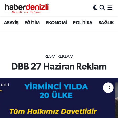
Denizli Nöbetçi Eczaneler
ASAYİŞ
EĞİTİM
EKONOMİ
POLİTİKA
SAĞLIK
Denizli Hava Durumu
Denizli Trafik Yoğunluk Haritası
RESMI REKLAM
Puan Durumu ve Fikstür
DBB 27 Haziran Reklam
Tüm Manşetler
Son Dakika Haberleri
Haber Arşivi