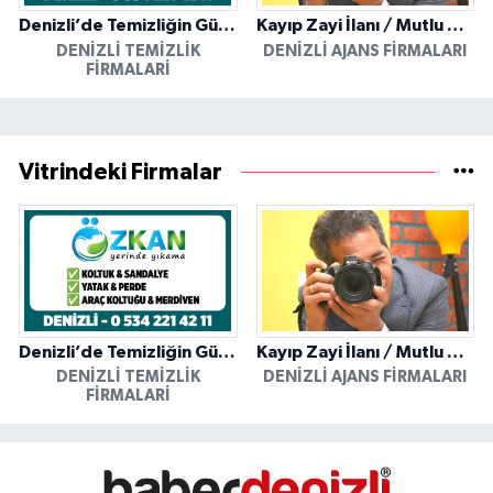
Denizli’de Temizliğin Güvenilir Adresi: Özkan Yerinde Yıkama
Kayıp Zayi İlanı / Mutlu Ajans / Denizli
DENIZLI TEMIZLIK
DENIZLI AJANS FIRMALARI
FIRMALARI
Vitrindeki Firmalar
Denizli’de Temizliğin Güvenilir Adresi: Özkan Yerinde Yıkama
Kayıp Zayi İlanı / Mutlu Ajans / Denizli
DENIZLI TEMIZLIK
DENIZLI AJANS FIRMALARI
FIRMALARI