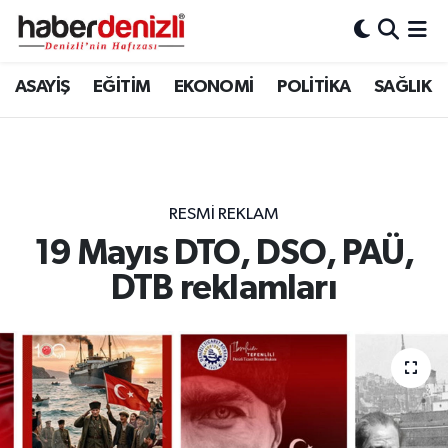
Denizli Nöbetçi Eczaneler
ASAYİŞ
EĞİTİM
EKONOMİ
POLİTİKA
SAĞLIK
Denizli Hava Durumu
Denizli Trafik Yoğunluk Haritası
RESMI REKLAM
Puan Durumu ve Fikstür
19 Mayıs DTO, DSO, PAÜ,
DTB reklamları
Tüm Manşetler
Son Dakika Haberleri
Haber Arşivi