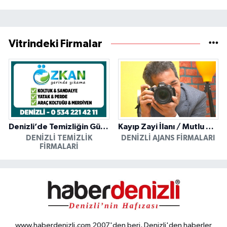
Vitrindeki Firmalar
Denizli’de Temizliğin Güvenilir Adresi: Özkan Yerinde Yıkama
Kayıp Zayi İlanı / Mutlu Ajans / Denizli
DENIZLI TEMIZLIK
DENIZLI AJANS FIRMALARI
FIRMALARI
www.haberdenizli.com 2007'den beri, Denizli'den haberler