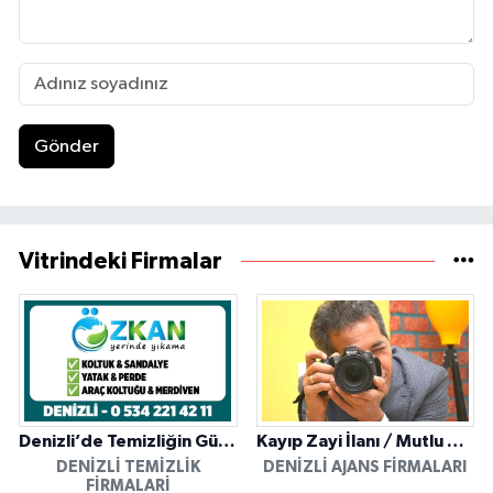
Gönder
Vitrindeki Firmalar
Denizli’de Temizliğin Güvenilir Adresi: Özkan Yerinde Yıkama
Kayıp Zayi İlanı / Mutlu Ajans / Denizli
DENIZLI TEMIZLIK
DENIZLI AJANS FIRMALARI
FIRMALARI