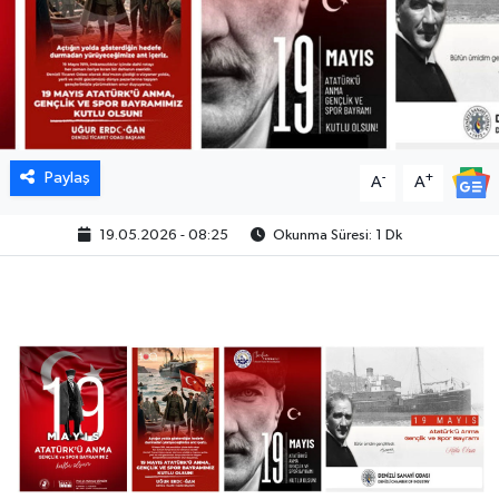
Paylaş
-
+
A
A
19.05.2026 - 08:25
Okunma Süresi: 1 Dk