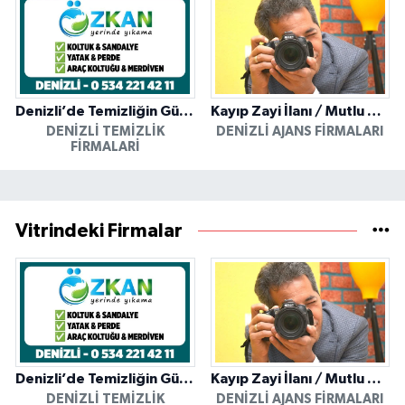
Denizli’de Temizliğin Güvenilir Adresi: Özkan Yerinde Yıkama
Kayıp Zayi İlanı / Mutlu Ajans / Denizli
DENIZLI TEMIZLIK
DENIZLI AJANS FIRMALARI
FIRMALARI
Vitrindeki Firmalar
Denizli’de Temizliğin Güvenilir Adresi: Özkan Yerinde Yıkama
Kayıp Zayi İlanı / Mutlu Ajans / Denizli
DENIZLI TEMIZLIK
DENIZLI AJANS FIRMALARI