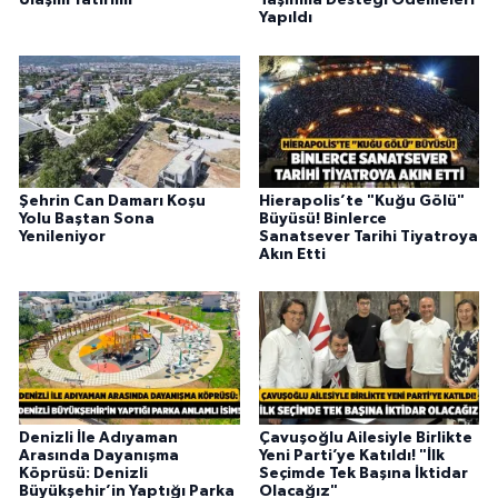
Ulaşım Yatırımı
Taşınma Desteği Ödemeleri
Yapıldı
Şehrin Can Damarı Koşu
Hierapolis’te "Kuğu Gölü"
Yolu Baştan Sona
Büyüsü! Binlerce
Yenileniyor
Sanatsever Tarihi Tiyatroya
Akın Etti
Denizli İle Adıyaman
Çavuşoğlu Ailesiyle Birlikte
Arasında Dayanışma
Yeni Parti’ye Katıldı! "İlk
Köprüsü: Denizli
Seçimde Tek Başına İktidar
Büyükşehir’in Yaptığı Parka
Olacağız"