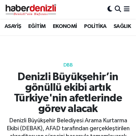
Denizli Nöbetçi Eczaneler
ASAYİŞ
EĞİTİM
EKONOMİ
POLİTİKA
SAĞLIK
Denizli Hava Durumu
Denizli Trafik Yoğunluk Haritası
DBB
Puan Durumu ve Fikstür
Denizli Büyükşehir’in
gönüllü ekibi artık
Tüm Manşetler
Türkiye'nin afetlerinde
Son Dakika Haberleri
görev alacak
Haber Arşivi
Denizli Büyükşehir Belediyesi Arama Kurtarma
Ekibi (DEBAK), AFAD tarafından gerçekleştirilen