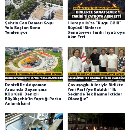
Şehrin Can Damarı Koşu
Hierapolis’te "Kuğu Gölü"
Yolu Baştan Sona
Büyüsü! Binlerce
Yenileniyor
Sanatsever Tarihi Tiyatroya
Akın Etti
Denizli İle Adıyaman
Çavuşoğlu Ailesiyle Birlikte
Arasında Dayanışma
Yeni Parti’ye Katıldı! "İlk
Köprüsü: Denizli
Seçimde Tek Başına İktidar
Büyükşehir’in Yaptığı Parka
Olacağız"
Anlamlı İsim!