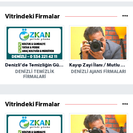
Vitrindeki Firmalar
Denizli’de Temizliğin Güvenilir Adresi: Özkan Yerinde Yıkama
Kayıp Zayi İlanı / Mutlu Ajans / Denizli
DENIZLI TEMIZLIK
DENIZLI AJANS FIRMALARI
FIRMALARI
Vitrindeki Firmalar