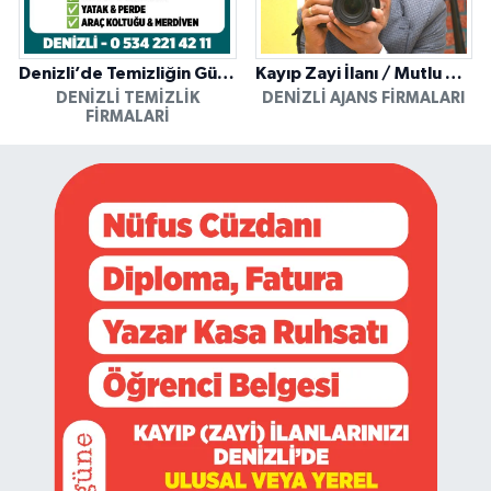
Denizli’de Temizliğin Güvenilir Adresi: Özkan Yerinde Yıkama
Kayıp Zayi İlanı / Mutlu Ajans / Denizli
DENIZLI TEMIZLIK
DENIZLI AJANS FIRMALARI
FIRMALARI