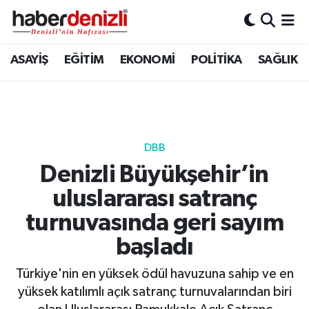
Denizli Nöbetçi Eczaneler
ASAYİŞ
EĞİTİM
EKONOMİ
POLİTİKA
SAĞLIK
Denizli Hava Durumu
Denizli Trafik Yoğunluk Haritası
DBB
Puan Durumu ve Fikstür
Denizli Büyükşehir’in
uluslararası satranç
Tüm Manşetler
turnuvasında geri sayım
Son Dakika Haberleri
başladı
Haber Arşivi
Türkiye'nin en yüksek ödül havuzuna sahip ve en
yüksek katılımlı açık satranç turnuvalarından biri