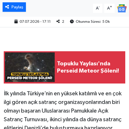
Paylaş
-
+
A
A
07.07.2026 - 17:11
2
Okunma Süresi: 5 Dk
Topuklu Yaylası'nda
Perseid Meteor Şöleni!
İlk yılında Türkiye’nin en yüksek katılımlı ve en çok
ilgi gören açık satranç organizasyonlarından biri
olmayı başaran Uluslararası Pamukkale Açık
Satranç Turnuvası, ikinci yılında da dünya satranç
elitlerini Denizli’de buluşturmaya hazırlanıyor.