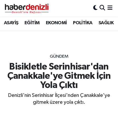
Denizli Nöbetçi Eczaneler
ASAYİŞ
EĞİTİM
EKONOMİ
POLİTİKA
SAĞLIK
Denizli Hava Durumu
Denizli Trafik Yoğunluk Haritası
GÜNDEM
Puan Durumu ve Fikstür
Bisikletle Serinhisar'dan
Çanakkale'ye Gitmek İçin
Tüm Manşetler
Yola Çıktı
Son Dakika Haberleri
Denizli'nin Serinhisar İlçesi'nden Çanakkale'ye
Haber Arşivi
gitmek üzere yola çıktı.