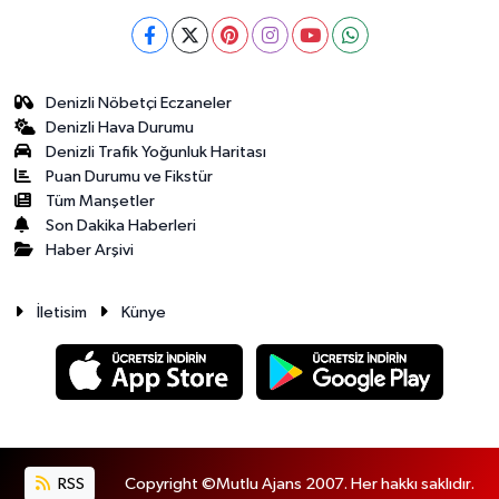
Denizli Nöbetçi Eczaneler
Denizli Hava Durumu
Denizli Trafik Yoğunluk Haritası
Puan Durumu ve Fikstür
Tüm Manşetler
Son Dakika Haberleri
Haber Arşivi
İletisim
Künye
RSS
Copyright ©Mutlu Ajans 2007. Her hakkı saklıdır.