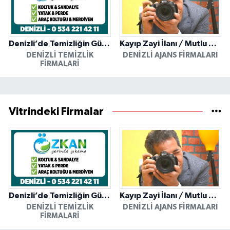
Denizli’de Temizliğin Güvenilir Adresi: Özkan Yerinde Yıkama
Kayıp Zayi İlanı / Mutlu Ajans / Denizli
DENIZLI TEMIZLIK
DENIZLI AJANS FIRMALARI
FIRMALARI
Vitrindeki Firmalar
Denizli’de Temizliğin Güvenilir Adresi: Özkan Yerinde Yıkama
Kayıp Zayi İlanı / Mutlu Ajans / Denizli
DENIZLI TEMIZLIK
DENIZLI AJANS FIRMALARI
FIRMALARI