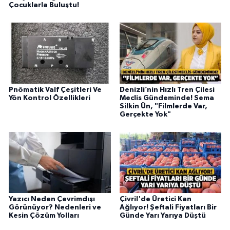
Çocuklarla Buluştu!
Pnömatik Valf Çeşitleri Ve
Denizli’nin Hızlı Tren Çilesi
Yön Kontrol Özellikleri
Meclis Gündeminde! Sema
Silkin Ün, "Filmlerde Var,
Gerçekte Yok"
Yazıcı Neden Çevrimdışı
Çivril'de Üretici Kan
Görünüyor? Nedenleri ve
Ağlıyor! Şeftali Fiyatları Bir
Kesin Çözüm Yolları
Günde Yarı Yarıya Düştü