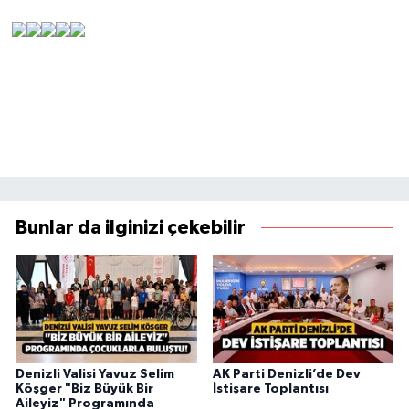
Bunlar da ilginizi çekebilir
Denizli Valisi Yavuz Selim
AK Parti Denizli’de Dev
Köşger "Biz Büyük Bir
İstişare Toplantısı
Aileyiz" Programında