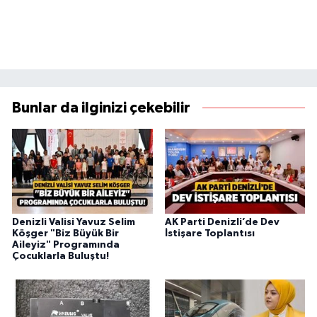
Bunlar da ilginizi çekebilir
Denizli Valisi Yavuz Selim
AK Parti Denizli’de Dev
Köşger "Biz Büyük Bir
İstişare Toplantısı
Aileyiz" Programında
Çocuklarla Buluştu!