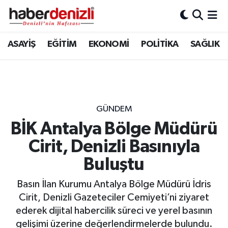
Denizli Nöbetçi Eczaneler
ASAYİŞ
EĞİTİM
EKONOMİ
POLİTİKA
SAĞLIK
Denizli Hava Durumu
Denizli Trafik Yoğunluk Haritası
GÜNDEM
Puan Durumu ve Fikstür
BİK Antalya Bölge Müdürü
Cirit, Denizli Basınıyla
Tüm Manşetler
Buluştu
Son Dakika Haberleri
Basın İlan Kurumu Antalya Bölge Müdürü İdris
Haber Arşivi
Cirit, Denizli Gazeteciler Cemiyeti’ni ziyaret
ederek dijital habercilik süreci ve yerel basının
gelişimi üzerine değerlendirmelerde bulundu.