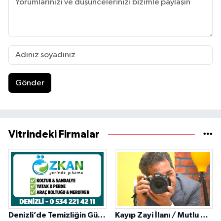
Gönder
Vitrindeki Firmalar
Denizli’de Temizliğin Güvenilir Adresi: Özkan Yerinde Yıkama
Kayıp Zayi İlanı / Mutlu Ajans / Denizli