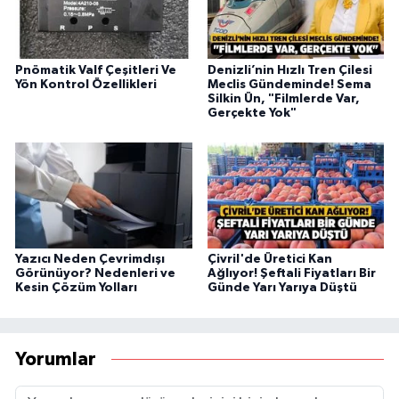
Pnömatik Valf Çeşitleri Ve
Denizli’nin Hızlı Tren Çilesi
Yön Kontrol Özellikleri
Meclis Gündeminde! Sema
Silkin Ün, "Filmlerde Var,
Gerçekte Yok"
Yazıcı Neden Çevrimdışı
Çivril'de Üretici Kan
Görünüyor? Nedenleri ve
Ağlıyor! Şeftali Fiyatları Bir
Kesin Çözüm Yolları
Günde Yarı Yarıya Düştü
Yorumlar