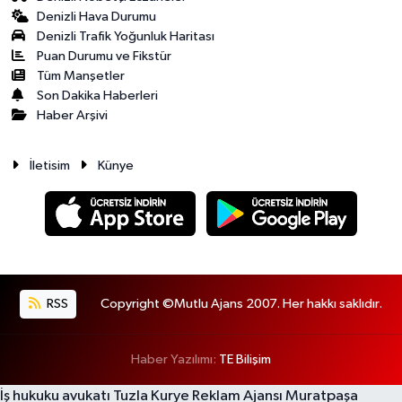
Denizli Hava Durumu
Denizli Trafik Yoğunluk Haritası
Puan Durumu ve Fikstür
Tüm Manşetler
Son Dakika Haberleri
Haber Arşivi
İletisim
Künye
RSS
Copyright ©Mutlu Ajans 2007. Her hakkı saklıdır.
Haber Yazılımı:
TE Bilişim
İş hukuku avukatı
Tuzla Kurye
Reklam Ajansı
Muratpaşa