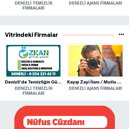
DENIZLI TEMIZLIK
DENIZLI AJANS FIRMALARI
FIRMALARI
Vitrindeki Firmalar
Denizli’de Temizliğin Güvenilir Adresi: Özkan Yerinde Yıkama
Kayıp Zayi İlanı / Mutlu Ajans / Denizli
DENIZLI TEMIZLIK
DENIZLI AJANS FIRMALARI
FIRMALARI