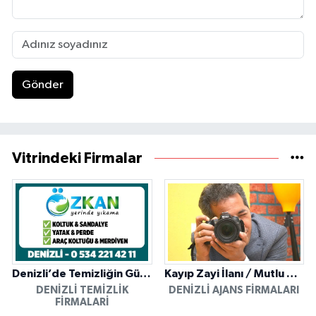
Gönder
Vitrindeki Firmalar
Denizli’de Temizliğin Güvenilir Adresi: Özkan Yerinde Yıkama
Kayıp Zayi İlanı / Mutlu Ajans / Denizli
DENIZLI TEMIZLIK
DENIZLI AJANS FIRMALARI
FIRMALARI