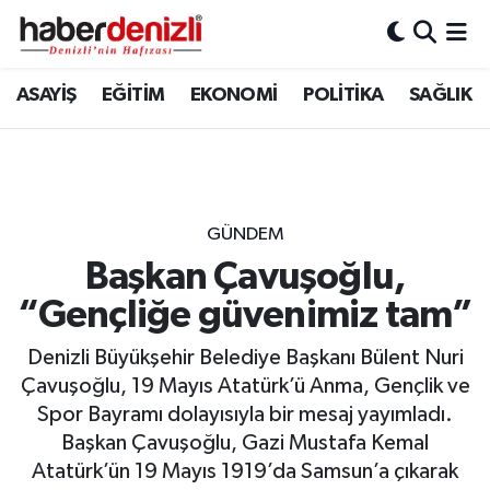
Denizli Nöbetçi Eczaneler
ASAYİŞ
EĞİTİM
EKONOMİ
POLİTİKA
SAĞLIK
Denizli Hava Durumu
Denizli Trafik Yoğunluk Haritası
GÜNDEM
Puan Durumu ve Fikstür
Başkan Çavuşoğlu,
“Gençliğe güvenimiz tam”
Tüm Manşetler
Denizli Büyükşehir Belediye Başkanı Bülent Nuri
Son Dakika Haberleri
Çavuşoğlu, 19 Mayıs Atatürk’ü Anma, Gençlik ve
Spor Bayramı dolayısıyla bir mesaj yayımladı.
Haber Arşivi
Başkan Çavuşoğlu, Gazi Mustafa Kemal
Atatürk’ün 19 Mayıs 1919’da Samsun’a çıkarak