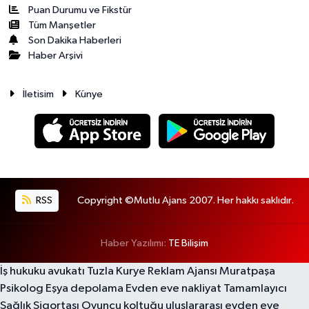
Puan Durumu ve Fikstür
Tüm Manşetler
Son Dakika Haberleri
Haber Arşivi
İletisim
Künye
RSS
Copyright ©Mutlu Ajans 2007. Her hakkı saklıdır.
Haber Yazılımı:
TE Bilişim
İş hukuku avukatı
Tuzla Kurye
Reklam Ajansı
Muratpaşa
Psikolog
Eşya depolama
Evden eve nakliyat
Tamamlayıcı
Sağlık Sigortası
Oyuncu koltuğu
uluslararası evden eve