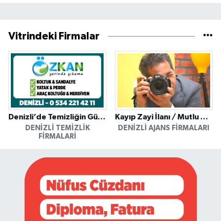
Vitrindeki Firmalar
Denizli’de Temizliğin Güvenilir Adresi: Özkan Yerinde Yıkama
Kayıp Zayi İlanı / Mutlu Ajans / Denizli
DENIZLI TEMIZLIK
DENIZLI AJANS FIRMALARI
FIRMALARI