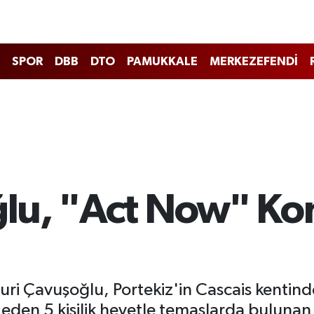
SPOR
DBB
DTO
PAMUKKALE
MERKEZEFENDİ
lu, "Act Now" Kon
Nuri Çavuşoğlu, Portekiz'in Cascais kentin
sil eden 5 kişilik heyetle temaslarda bulu