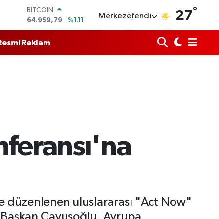
°
DOLAR
27
Merkezefendi
47,7436
%0.18
EURO
55,2510
%0.32
Resmi Reklam
STERLİN
64,4811
%0.38
GRAM ALTIN
6660.55
%0.03
BİST100
13.779
%-14
BITCOIN
64.959,79
%1.11
feransı'na
de düzenlenen uluslararası "Act Now"
nan Başkan Çavuşoğlu, Avrupa