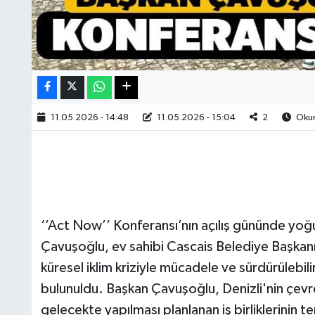
11.05.2026 - 14:48
11.05.2026 - 15:04
2
Okun
‘’Act Now’’ Konferansı’nın açılış gününde yoğu
Çavuşoğlu, ev sahibi Cascais Belediye Başkanı
küresel iklim kriziyle mücadele ve sürdürülebilir
bulunuldu. Başkan Çavuşoğlu, Denizli'nin çevreci
gelecekte yapılması planlanan iş birliklerinin 