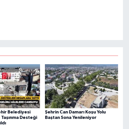
hir Belediyesi
Şehrin Can Damarı Koşu Yolu
 Taşınma Desteği
Baştan Sona Yenileniyor
ldı