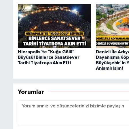
Hierapolis’te "Kuğu Gölü"
Denizli İle Ad
Büyüsü! Binlerce Sanatsever
Dayanışma Köpr
Tarihi Tiyatroya Akın Etti
Büyükşehir’in Y
Anlamlı İsim!
Yorumlar