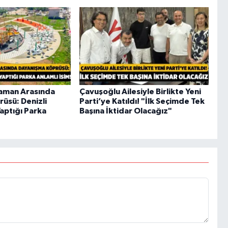
ıyaman Arasında
Çavuşoğlu Ailesiyle Birlikte Yeni
üsü: Denizli
Parti’ye Katıldı! "İlk Seçimde Tek
aptığı Parka
Başına İktidar Olacağız"