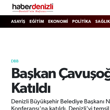
Denizli Nöbetçi Eczaneler
ASAYİŞ
EĞİTİM
EKONOMİ
POLİTİKA
SAĞLIK
Denizli Hava Durumu
Denizli Trafik Yoğunluk Haritası
Puan Durumu ve Fikstür
DBB
Başkan Çavuşoğ
Tüm Manşetler
Son Dakika Haberleri
Katıldı
Haber Arşivi
Denizli Büyükşehir Belediye Başkanı 
Konferansı'na katıldı. Denizli'yi tem