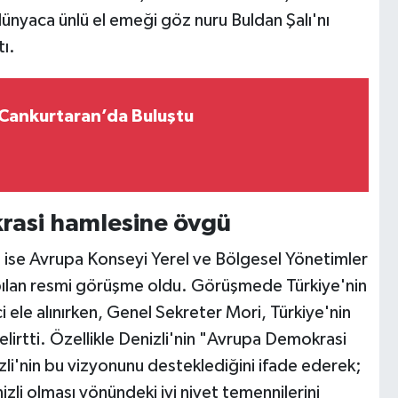
ünyaca ünlü el emeği göz nuru Buldan Şalı'nı
tı.
r Cankurtaran’da Buluştu
rasi hamlesine övgü
 ise Avrupa Konseyi Yerel ve Bölgesel Yönetimler
pılan resmi görüşme oldu. Görüşmede Türkiye'nin
 ele alınırken, Genel Sekreter Mori, Türkiye'nin
belirtti. Özellikle Denizli'nin "Avrupa Demokrasi
li'nin bu vizyonunu desteklediğini ifade ederek;
zli olması yönündeki iyi niyet temennilerini