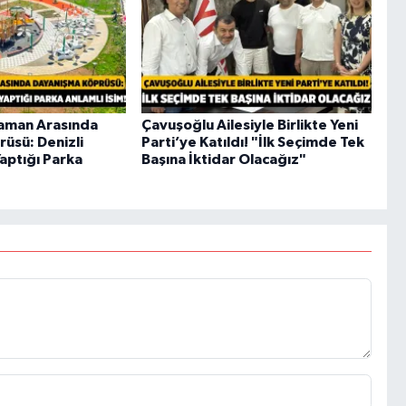
ıyaman Arasında
Çavuşoğlu Ailesiyle Birlikte Yeni
üsü: Denizli
Parti’ye Katıldı! "İlk Seçimde Tek
aptığı Parka
Başına İktidar Olacağız"