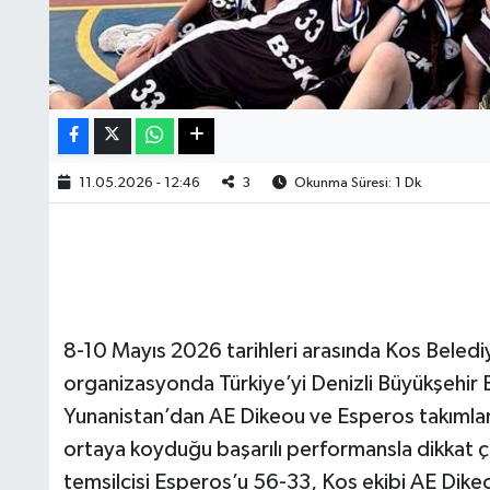
11.05.2026 - 12:46
3
Okunma Süresi: 1 Dk
8-10 Mayıs 2026 tarihleri arasında Kos Belediy
organizasyonda Türkiye’yi Denizli Büyükşehir 
Yunanistan’dan AE Dikeou ve Esperos takımları
ortaya koyduğu başarılı performansla dikkat ç
temsilcisi Esperos’u 56-33, Kos ekibi AE Dik