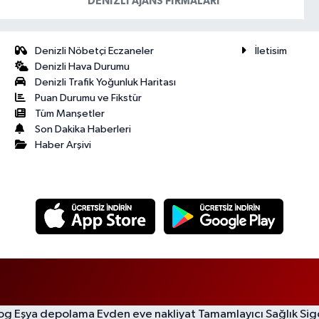
DENIZLI AJANS FIRMALARI
Denizli Nöbetçi Eczaneler
İletisim
Denizli Hava Durumu
Denizli Trafik Yoğunluk Haritası
Puan Durumu ve Fikstür
Tüm Manşetler
Son Dakika Haberleri
Haber Arşivi
log
Eşya depolama
Evden eve nakliyat
Tamamlayıcı Sağlık Sig