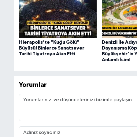
Hierapolis’te "Kuğu Gölü"
Denizli İle Ad
Büyüsü! Binlerce Sanatsever
Dayanışma Köpr
Tarihi Tiyatroya Akın Etti
Büyükşehir’in Y
Anlamlı İsim!
Yorumlar