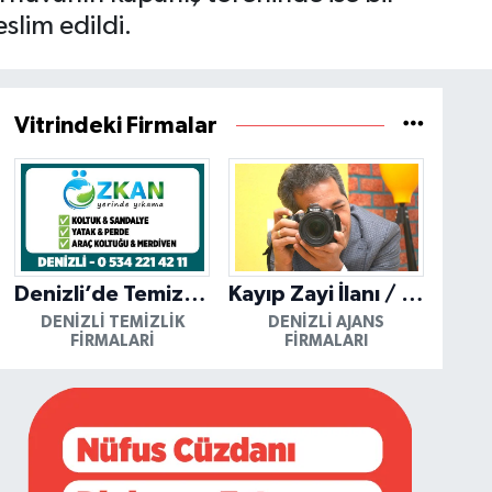
slim edildi.
Vitrindeki Firmalar
Denizli’de Temizliğin Güvenilir Adresi: Özkan Yerinde Yıkama
Kayıp Zayi İlanı / Mutlu Ajans / Denizli
DENIZLI TEMIZLIK
DENIZLI AJANS
FIRMALARI
FIRMALARI