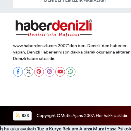
DENIZLI TEMIZLIK FIRMALARI
www.haberdenizli.com 2007'den beri, Denizli'den haberler
yapan, Denizli Haberlerini son dakika olarak okurlarına aktaran
Denizli haber sitesidir.
RSS
Copyright ©Mutlu Ajans 2007. Her hakkı saklıdır.
İş hukuku avukatı
Tuzla Kurye
Reklam Ajansı
Muratpaşa Psiko