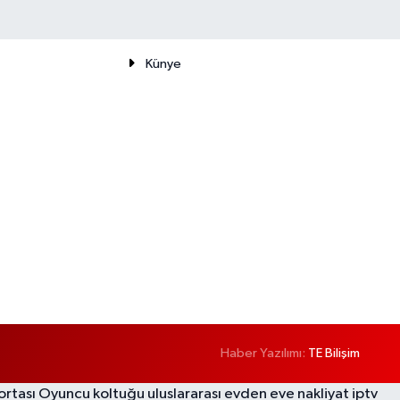
Künye
Haber Yazılımı:
TE Bilişim
ortası
Oyuncu koltuğu
uluslararası evden eve nakliyat
iptv