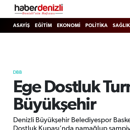
Denizli Nöbetçi Eczaneler
ASAYİŞ
EĞİTİM
EKONOMİ
POLİTİKA
SAĞLIK
Denizli Hava Durumu
Denizli Trafik Yoğunluk Haritası
Puan Durumu ve Fikstür
DBB
Ege Dostluk Tur
Tüm Manşetler
Son Dakika Haberleri
Büyükşehir
Haber Arşivi
Denizli Büyükşehir Belediyespor Bask
Dostluk Kupası’nda namağlup şampiyon