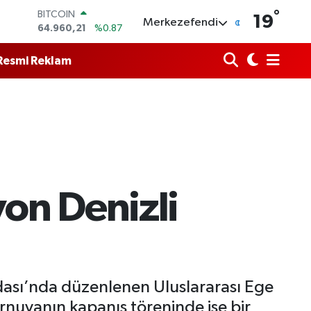
64.960,21
%0.87
°
DOLAR
19
Merkezefendi
47,7436
%0.18
EURO
55,2510
%0.32
Resmi Reklam
STERLİN
64,4811
%0.38
GRAM ALTIN
6660.55
%0.03
BİST100
13.779
%-14
on Denizli
Adası’nda düzenlenen Uluslararası Ege
rnuvanın kapanış töreninde ise bir