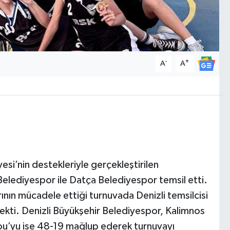
-
+
A
A
esi’nin destekleriyle gerçekleştirilen
Belediyespor ile Datça Belediyespor temsil etti.
nın mücadele ettiği turnuvada Denizli temsilcisi
ekti. Denizli Büyükşehir Belediyespor, Kalimnos
eou’yu ise 48-19 mağlup ederek turnuvayı