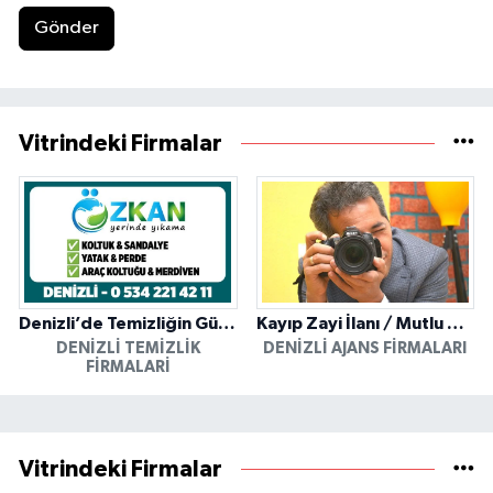
Gönder
Vitrindeki Firmalar
Denizli’de Temizliğin Güvenilir Adresi: Özkan Yerinde Yıkama
Kayıp Zayi İlanı / Mutlu Ajans / Denizli
DENIZLI TEMIZLIK
DENIZLI AJANS FIRMALARI
FIRMALARI
Vitrindeki Firmalar