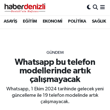
Denizli Nöbetçi Eczaneler
ASAYİŞ
EĞİTİM
EKONOMİ
POLİTİKA
SAĞLIK
Denizli Hava Durumu
Denizli Trafik Yoğunluk Haritası
GÜNDEM
Puan Durumu ve Fikstür
Whatsapp bu telefon
modellerinde artık
Tüm Manşetler
çalışmayacak
Son Dakika Haberleri
Whatsapp, 1 Ekim 2024 tarihinde gelecek yeni
Haber Arşivi
güncelleme ile 19 telefon modelinde artık
çalışmayacak.