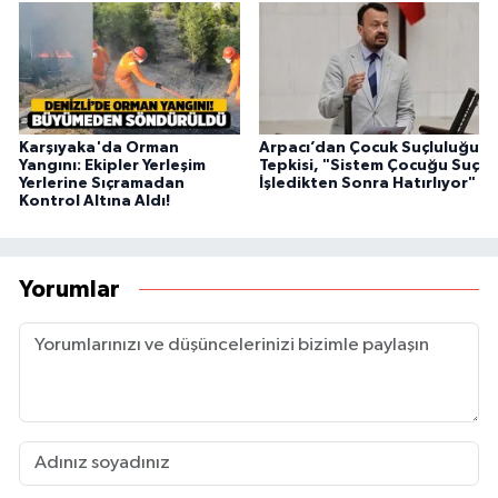
Karşıyaka'da Orman
Arpacı’dan Çocuk Suçluluğu
Yangını: Ekipler Yerleşim
Tepkisi, "Sistem Çocuğu Suç
Yerlerine Sıçramadan
İşledikten Sonra Hatırlıyor"
Kontrol Altına Aldı!
Yorumlar