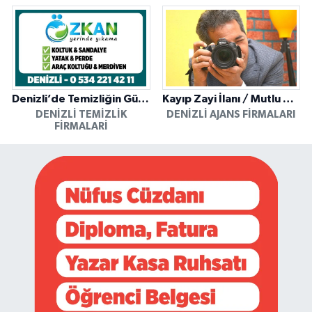
Denizli’de Temizliğin Güvenilir Adresi: Özkan Yerinde Yıkama
Kayıp Zayi İlanı / Mutlu Ajans / Denizli
DENIZLI TEMIZLIK
DENIZLI AJANS FIRMALARI
FIRMALARI