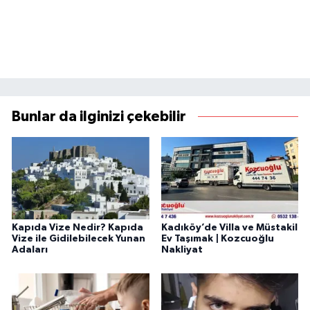
Bunlar da ilginizi çekebilir
Kapıda Vize Nedir? Kapıda
Kadıköy’de Villa ve Müstakil
Vize ile Gidilebilecek Yunan
Ev Taşımak | Kozcuoğlu
Adaları
Nakliyat