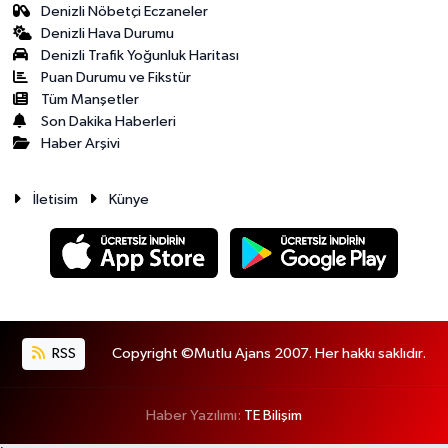
Denizli Nöbetçi Eczaneler
Denizli Hava Durumu
Denizli Trafik Yoğunluk Haritası
Puan Durumu ve Fikstür
Tüm Manşetler
Son Dakika Haberleri
Haber Arşivi
İletisim
Künye
RSS
Copyright ©Mutlu Ajans 2007. Her hakkı saklıdır.
Haber Yazılımı:
TE Bilişim