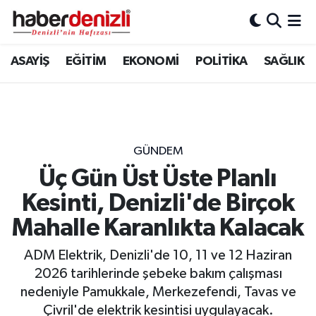
Denizli Nöbetçi Eczaneler
ASAYİŞ
EĞİTİM
EKONOMİ
POLİTİKA
SAĞLIK
Denizli Hava Durumu
Denizli Trafik Yoğunluk Haritası
GÜNDEM
Puan Durumu ve Fikstür
Üç Gün Üst Üste Planlı
Kesinti, Denizli'de Birçok
Tüm Manşetler
Mahalle Karanlıkta Kalacak
Son Dakika Haberleri
ADM Elektrik, Denizli'de 10, 11 ve 12 Haziran
Haber Arşivi
2026 tarihlerinde şebeke bakım çalışması
nedeniyle Pamukkale, Merkezefendi, Tavas ve
Çivril'de elektrik kesintisi uygulayacak.