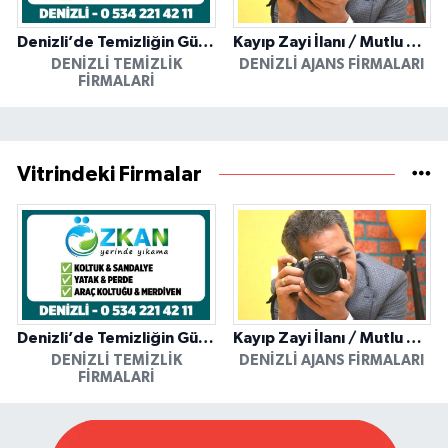
Denizli’de Temizliğin Güvenilir Adresi: Özkan Yerinde Yıkama
Kayıp Zayi İlanı / Mutlu Ajans / Denizli
DENIZLI TEMIZLIK
DENIZLI AJANS FIRMALARI
FIRMALARI
Vitrindeki Firmalar
Denizli’de Temizliğin Güvenilir Adresi: Özkan Yerinde Yıkama
Kayıp Zayi İlanı / Mutlu Ajans / Denizli
DENIZLI TEMIZLIK
DENIZLI AJANS FIRMALARI
FIRMALARI