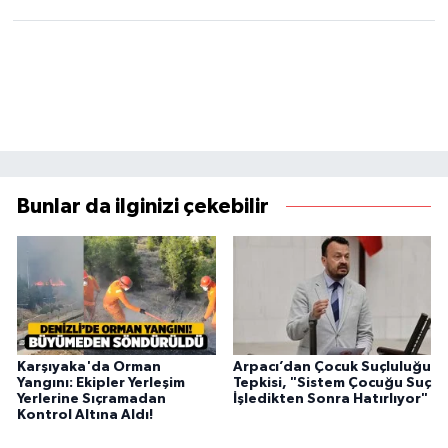
Bunlar da ilginizi çekebilir
Karşıyaka'da Orman
Arpacı’dan Çocuk Suçluluğu
Yangını: Ekipler Yerleşim
Tepkisi, "Sistem Çocuğu Suç
Yerlerine Sıçramadan
İşledikten Sonra Hatırlıyor"
Kontrol Altına Aldı!