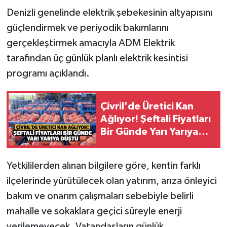
Denizli genelinde elektrik şebekesinin altyapısını
güçlendirmek ve periyodik bakımlarını
gerçekleştirmek amacıyla ADM Elektrik
tarafından üç günlük planlı elektrik kesintisi
programı açıklandı.
Çivril'de Üretici Kan
Ağlıyor! Şeftali Fiyatları
Bir Günde Yarı Yarıya
Düştü
Yetkililerden alınan bilgilere göre, kentin farklı
ilçelerinde yürütülecek olan yatırım, arıza önleyici
bakım ve onarım çalışmaları sebebiyle belirli
mahalle ve sokaklara geçici süreyle enerji
verilemeyecek. Vatandaşların günlük