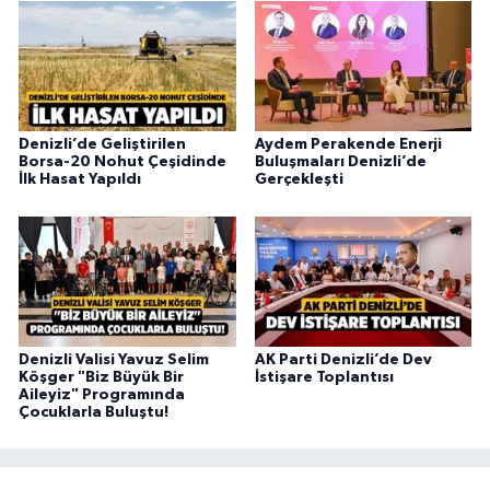
Denizli’de Geliştirilen
Aydem Perakende Enerji
Borsa-20 Nohut Çeşidinde
Buluşmaları Denizli’de
İlk Hasat Yapıldı
Gerçekleşti
Denizli Valisi Yavuz Selim
AK Parti Denizli’de Dev
Köşger "Biz Büyük Bir
İstişare Toplantısı
Aileyiz" Programında
Çocuklarla Buluştu!