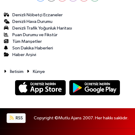
Denizli Nöbetçi Eczaneler
Denizli Hava Durumu
Denizli Trafik Yoğunluk Haritası
Puan Durumu ve Fikstür
Tüm Manşetler
Son Dakika Haberleri
Haber Arşivi
İletisim
Künye
RSS
Copyright ©Mutlu Ajans 2007. Her hakkı saklıdır.