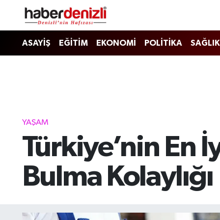
Denizli Nöbetçi Eczaneler
ASAYİŞ
EĞİTİM
EKONOMİ
POLİTİKA
SAĞLIK
Denizli Hava Durumu
Denizli Trafik Yoğunluk Haritası
Puan Durumu ve Fikstür
YAŞAM
Türkiye’nin En İ
Tüm Manşetler
Son Dakika Haberleri
Bulma Kolaylığı
Haber Arşivi