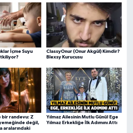
ıklar İçme Suyu
ClassyOnur (Onur Akgül) Kimdir?
Etkiliyor?
Blexsy Kurucusu
bir randevu: Z
Yılmaz Ailesinin Mutlu Günü! Ege
 yemeğinde değil,
Yılmaz Erkekliğe İlk Adımını Attı
 aralarındaki