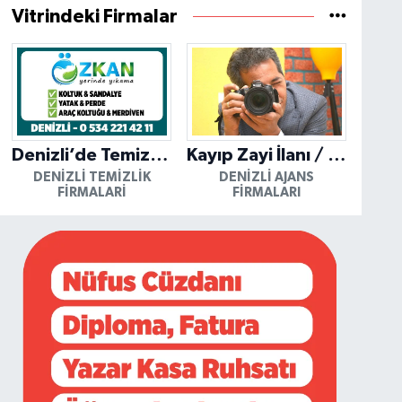
Vitrindeki Firmalar
Denizli’de Temizliğin Güvenilir Adresi: Özkan Yerinde Yıkama
Kayıp Zayi İlanı / Mutlu Ajans / Denizli
DENIZLI TEMIZLIK
DENIZLI AJANS
FIRMALARI
FIRMALARI