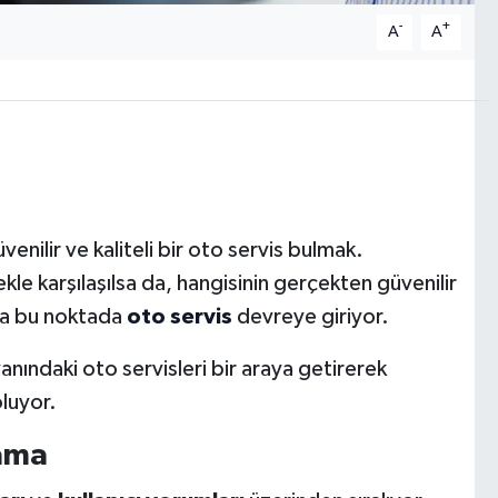
-
+
A
A
enilir ve kaliteli bir oto servis bulmak.
le karşılaşılsa da, hangisinin gerçekten güvenilir
 da bu noktada
oto servis
devreye giriyor.
 yanındaki oto servisleri bir araya getirerek
oluyor.
lama