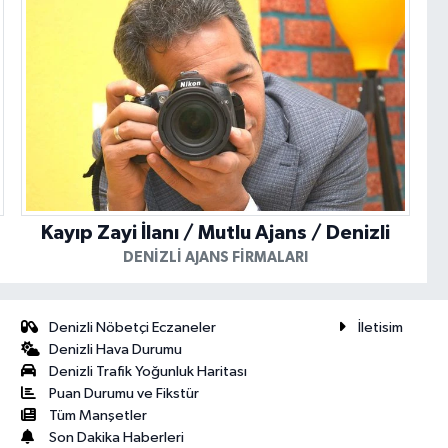
Kayıp Zayi İlanı / Mutlu Ajans / Denizli
DENIZLI AJANS FIRMALARI
Denizli Nöbetçi Eczaneler
İletisim
Denizli Hava Durumu
Denizli Trafik Yoğunluk Haritası
Puan Durumu ve Fikstür
Tüm Manşetler
Son Dakika Haberleri