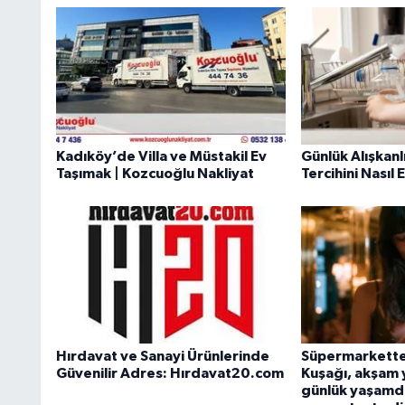
Kadıköy’de Villa ve Müstakil Ev
Günlük Alışkanl
Taşımak | Kozcuoğlu Nakliyat
Tercihini Nasıl 
Hırdavat ve Sanayi Ürünlerinde
Süpermarkette 
Güvenilir Adres: Hırdavat20.com
Kuşağı, akşam
günlük yaşamda