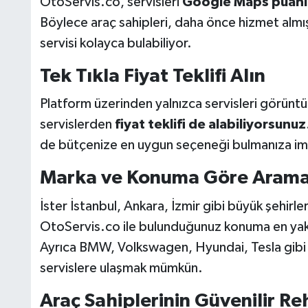
OtoServis.co, servisleri
Google Maps puanl
Böylece araç sahipleri, daha önce hizmet almış
servisi kolayca bulabiliyor.
Tek Tıkla Fiyat Teklifi Alın
Platform üzerinden yalnızca servisleri görünt
servislerden
fiyat teklifi de alabiliyorsunuz
de bütçenize en uygun seçeneği bulmanıza im
Marka ve Konuma Göre Aram
İster İstanbul, Ankara, İzmir gibi büyük şehirle
OtoServis.co ile bulunduğunuz konuma en yakın
Ayrıca BMW, Volkswagen, Hyundai, Tesla gib
servislere ulaşmak mümkün.
Araç Sahiplerinin Güvenilir Re