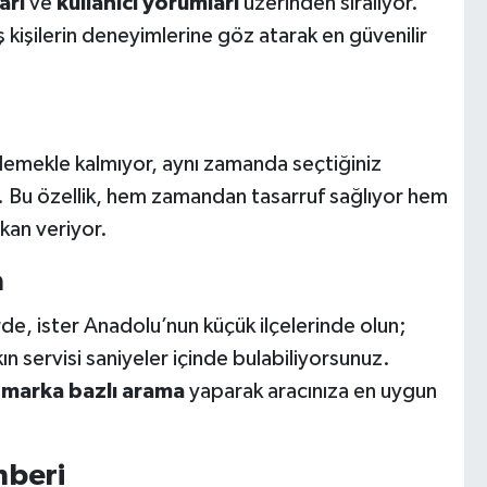
arı
ve
kullanıcı yorumları
üzerinden sıralıyor.
 kişilerin deneyimlerine göz atarak en güvenilir
ülemekle kalmıyor, aynı zamanda seçtiğiniz
. Bu özellik, hem zamandan tasarruf sağlıyor hem
kan veriyor.
a
rde, ister Anadolu’nun küçük ilçelerinde olun;
 servisi saniyeler içinde bulabiliyorsunuz.
i
marka bazlı arama
yaparak aracınıza en uygun
hberi