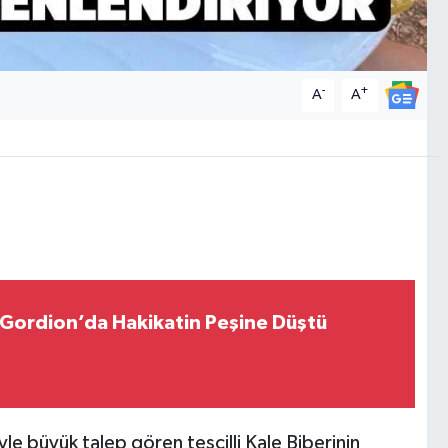
-
+
A
A
r Gordion’da Hakikatin Peşine Düştü
iyle büyük talep gören tescilli Kale Biberinin