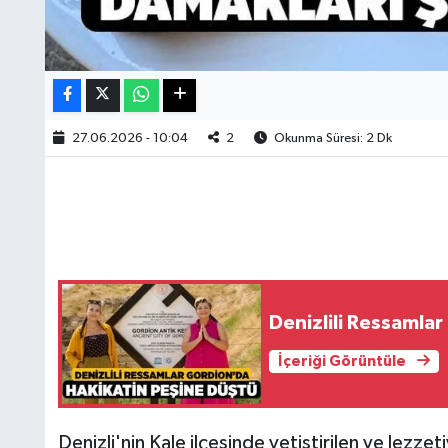
27.06.2026 - 10:04
2
Okunma Süresi: 2 Dk
Denizlili Ressamla
İçeriği Görüntüle
Denizli'nin Kale ilçesinde yetiştirilen ve lezzet