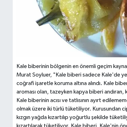
Kale biberinin bölgenin en önemli geçim kaynağ
Murat Soyluer, "Kale biberi sadece Kale'de y
coğrafi işaretle koruma altına alındı. Kale bibe
aroması olan, tazeyken kapya biberi andıran, k
Kale biberinin acısı ve tatlısının ayırt edilemem
olmak üzere iki türlü tüketiliyor. Kurusundan 
kızgın yağda kızartılıp yoğurtlu şekilde tüketil
kızartılarak tüketiliyor. Kale biberi, Kale'nin 