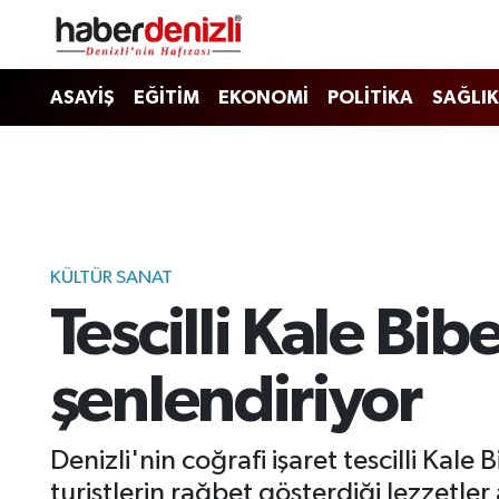
Denizli Nöbetçi Eczaneler
ASAYİŞ
EĞİTİM
EKONOMİ
POLİTİKA
SAĞLIK
Denizli Hava Durumu
Denizli Trafik Yoğunluk Haritası
Puan Durumu ve Fikstür
KÜLTÜR SANAT
Tescilli Kale Bib
Tüm Manşetler
Son Dakika Haberleri
şenlendiriyor
Haber Arşivi
Denizli'nin coğrafi işaret tescilli Kale
turistlerin rağbet gösterdiği lezzetler 