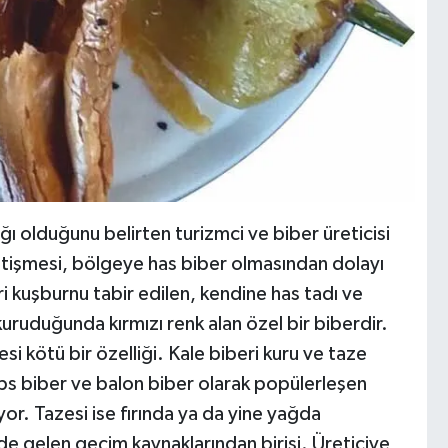
ı olduğunu belirten turizmci ve biber üreticisi
etişmesi, bölgeye has biber olmasından dolayı
ri kuşburnu tabir edilen, kendine has tadı ve
uruduğunda kırmızı renk alan özel bir biberdir.
esi kötü bir özelliği. Kale biberi kuru ve taze
cips biber ve balon biber olarak popülerleşen
iyor. Tazesi ise fırında ya da yine yağda
önde gelen geçim kaynaklarından birisi. Üreticiye