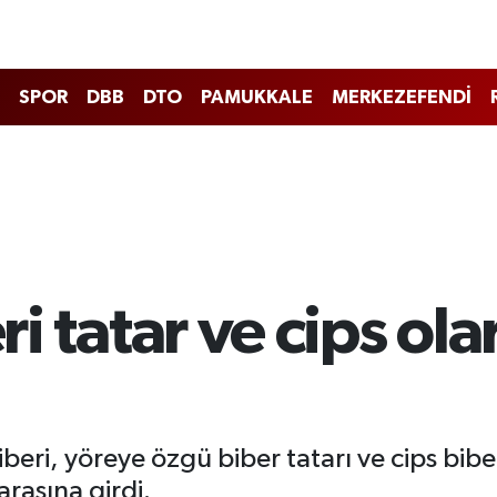
SPOR
DBB
DTO
PAMUKKALE
MERKEZEFENDİ
eri tatar ve cips o
 Biberi, yöreye özgü biber tatarı ve cips bi
arasına girdi.