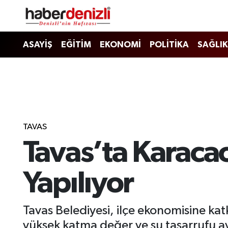
Denizli Nöbetçi Eczaneler
ASAYİŞ
EĞİTİM
EKONOMİ
POLİTİKA
SAĞLIK
Denizli Hava Durumu
Denizli Trafik Yoğunluk Haritası
Puan Durumu ve Fikstür
TAVAS
Tavas’ta Karacao
Tüm Manşetler
Son Dakika Haberleri
Yapılıyor
Haber Arşivi
Tavas Belediyesi, ilçe ekonomisine kat
yüksek katma değer ve su tasarrufu ava