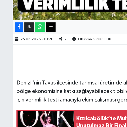
25.06.2026 - 10:20
2
Okunma Süresi: 1 Dk
Denizli’nin Tavas ilçesinde tarımsal üretimde al
bölge ekonomisine katkı sağlayabilecek tıbbi v
için verimlilik testi amacıyla ekim çalışması ger
Kızılcabölük’te Mu
Unutulmaz Bir Final