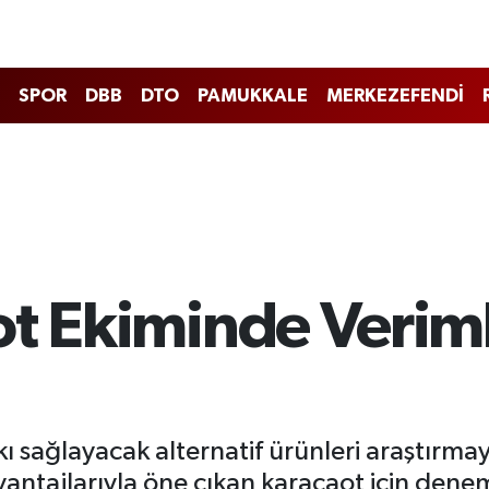
SPOR
DBB
DTO
PAMUKKALE
MERKEZEFENDİ
t Ekiminde Verimli
kı sağlayacak alternatif ürünleri araştırm
ntajlarıyla öne çıkan karacaot için deneme