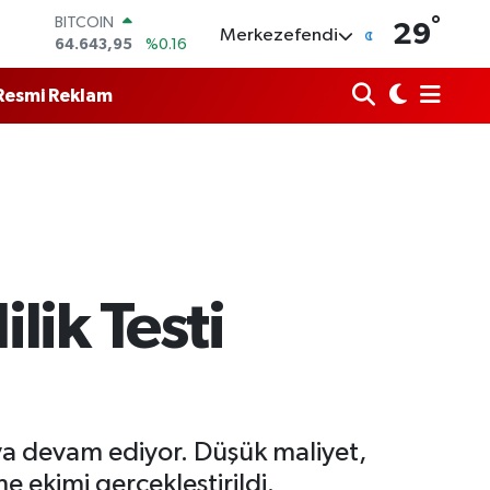
°
DOLAR
29
Merkezefendi
47,6006
%0.06
EURO
55,0250
%0.02
Resmi Reklam
STERLİN
64,2398
%0.2
GRAM ALTIN
6500.87
%0.12
BİST100
13.799
%70
BITCOIN
64.643,95
%0.16
lik Testi
aya devam ediyor. Düşük maliyet,
 ekimi gerçekleştirildi.