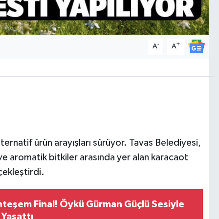
-
+
A
A
ternatif ürün arayışları sürüyor. Tavas Belediyesi,
e aromatik bitkiler arasında yer alan karacaot
çekleştirdi.
hteşem Final! Öykü Gürman Güçlü Sesiyle
 Yaşattı