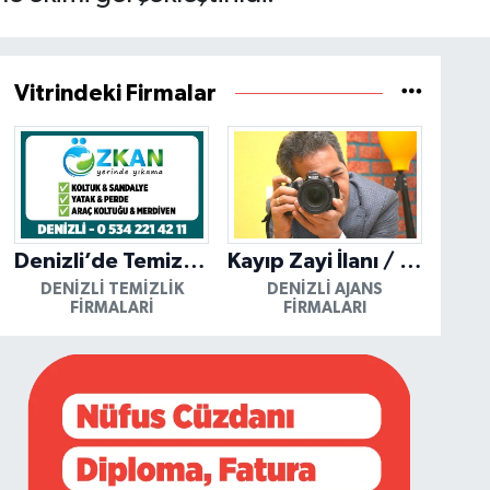
Vitrindeki Firmalar
Denizli’de Temizliğin Güvenilir Adresi: Özkan Yerinde Yıkama
Kayıp Zayi İlanı / Mutlu Ajans / Denizli
DENIZLI TEMIZLIK
DENIZLI AJANS
FIRMALARI
FIRMALARI