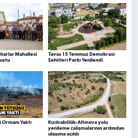
harlar Mahallesi
Tavas 15 Temmuz Demokrasi
luştu
Şehitleri Parkı Yenilendi
ü Ormanı Yaktı
Kızılcabölük-Altınova yolu
yenileme çalışmalarının ardından
ulaşıma açıldı