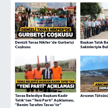
Denizli Tavas Nikfer’de Gurbetçi
Başkan Tatık Ba
Coşkusu
Sakinleriyle Bu
Tavas Belediye Başkanı Kadir
Arıcının Tütsüs
Tatık’tan "Yeni Parti" Açıklaması,
"Benim Tarafım Tavas'tır"