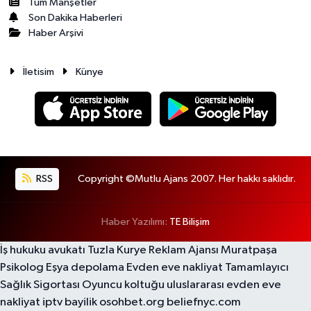
Tüm Manşetler
Son Dakika Haberleri
Haber Arşivi
İletisim
Künye
RSS
Copyright ©Mutlu Ajans 2007. Her hakkı saklıdır.
Haber Yazılımı:
TE Bilişim
İş hukuku avukatı
Tuzla Kurye
Reklam Ajansı
Muratpaşa
Psikolog
Eşya depolama
Evden eve nakliyat
Tamamlayıcı
Sağlık Sigortası
Oyuncu koltuğu
uluslararası evden eve
nakliyat
iptv bayilik
osohbet.org
beliefnyc.com