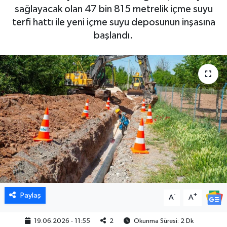
sağlayacak olan 47 bin 815 metrelik içme suyu
terfi hattı ile yeni içme suyu deposunun inşasına
başlandı.
Paylaş
-
+
A
A
19.06.2026 - 11:55
2
Okunma Süresi: 2 Dk