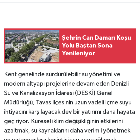
Şehrin Can Damarı Koşu
Yolu Baştan Sona
Yenileniyor
Kent genelinde sürdürülebilir su yönetimi ve
modern altyapı projelerine devam eden Denizli
Su ve Kanalizasyon İdaresi (DESKİ) Genel
Müdürlüğü, Tavas ilçesinin uzun vadeli içme suyu
ihtiyacını karşılayacak dev bir yatırımı daha hayata
geçiriyor. Küresel iklim değişikliğinin etkilerini
azaltmak, su kaynaklarını daha verimli yönetmek
ve vatandaşlara kesintisiz su arzı sağlamak