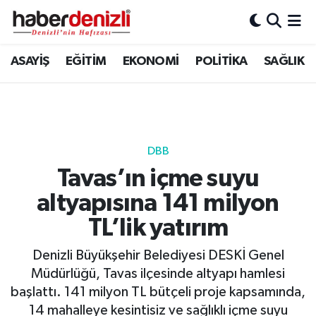
Denizli Nöbetçi Eczaneler
ASAYİŞ
EĞİTİM
EKONOMİ
POLİTİKA
SAĞLIK
Denizli Hava Durumu
Denizli Trafik Yoğunluk Haritası
DBB
Puan Durumu ve Fikstür
Tavas’ın içme suyu
altyapısına 141 milyon
Tüm Manşetler
TL’lik yatırım
Son Dakika Haberleri
Denizli Büyükşehir Belediyesi DESKİ Genel
Haber Arşivi
Müdürlüğü, Tavas ilçesinde altyapı hamlesi
başlattı. 141 milyon TL bütçeli proje kapsamında,
14 mahalleye kesintisiz ve sağlıklı içme suyu