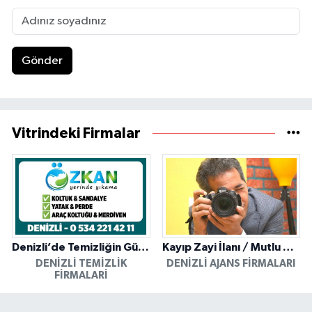
Gönder
Vitrindeki Firmalar
Denizli’de Temizliğin Güvenilir Adresi: Özkan Yerinde Yıkama
Kayıp Zayi İlanı / Mutlu Ajans / Denizli
DENIZLI TEMIZLIK
DENIZLI AJANS FIRMALARI
FIRMALARI