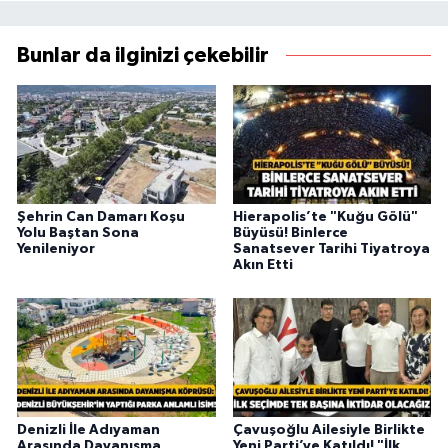
Bunlar da ilginizi çekebilir
Şehrin Can Damarı Koşu
Hierapolis’te "Kuğu Gölü"
Yolu Baştan Sona
Büyüsü! Binlerce
Yenileniyor
Sanatsever Tarihi Tiyatroya
Akın Etti
Denizli İle Adıyaman
Çavuşoğlu Ailesiyle Birlikte
Arasında Dayanışma
Yeni Parti’ye Katıldı! "İlk