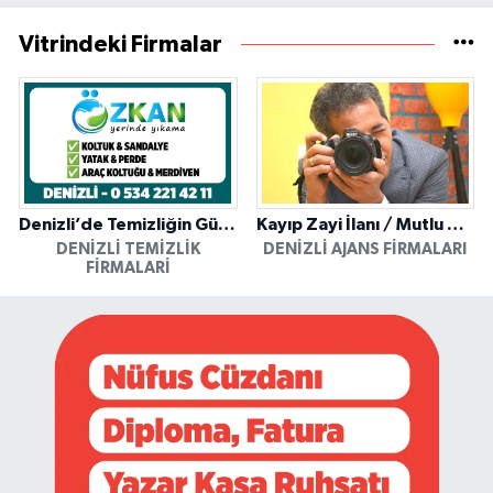
Vitrindeki Firmalar
Denizli’de Temizliğin Güvenilir Adresi: Özkan Yerinde Yıkama
Kayıp Zayi İlanı / Mutlu Ajans / Denizli
DENIZLI TEMIZLIK
DENIZLI AJANS FIRMALARI
FIRMALARI