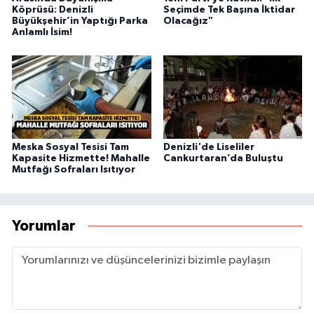
Köprüsü: Denizli
Seçimde Tek Başına İktidar
Büyükşehir’in Yaptığı Parka
Olacağız"
Anlamlı İsim!
Meska Sosyal Tesisi Tam
Denizli'de Liseliler
Kapasite Hizmette! Mahalle
Cankurtaran’da Buluştu
Mutfağı Sofraları Isıtıyor
Yorumlar