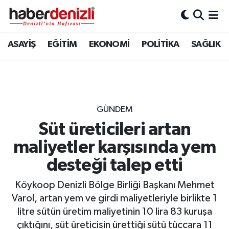
Denizli Nöbetçi Eczaneler
ASAYİŞ
EĞİTİM
EKONOMİ
POLİTİKA
SAĞLIK
Denizli Hava Durumu
Denizli Trafik Yoğunluk Haritası
GÜNDEM
Puan Durumu ve Fikstür
Süt üreticileri artan
maliyetler karşısında yem
Tüm Manşetler
desteği talep etti
Son Dakika Haberleri
Köykoop Denizli Bölge Birliği Başkanı Mehmet
Haber Arşivi
Varol, artan yem ve girdi maliyetleriyle birlikte 1
litre sütün üretim maliyetinin 10 lira 83 kuruşa
çıktığını, süt üreticisin ürettiği sütü tüccara 11