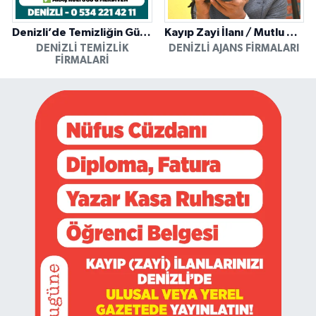
Denizli’de Temizliğin Güvenilir Adresi: Özkan Yerinde Yıkama
Kayıp Zayi İlanı / Mutlu Ajans / Denizli
DENIZLI TEMIZLIK
DENIZLI AJANS FIRMALARI
FIRMALARI