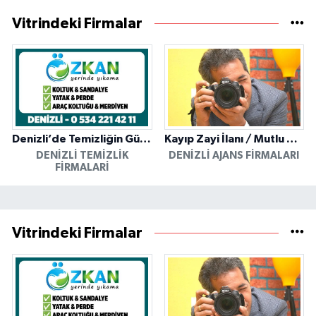
Vitrindeki Firmalar
Denizli’de Temizliğin Güvenilir Adresi: Özkan Yerinde Yıkama
Kayıp Zayi İlanı / Mutlu Ajans / Denizli
DENIZLI TEMIZLIK
DENIZLI AJANS FIRMALARI
FIRMALARI
Vitrindeki Firmalar