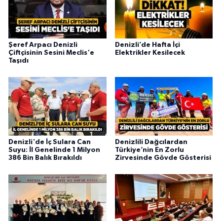
Şeref Arpacı Denizli
Denizli’de Hafta İçi
Çiftçisinin Sesini Meclis'e
Elektrikler Kesilecek
Taşıdı
Denizli'de İç Sulara Can
Denizlili Dağcılardan
Suyu: İl Genelinde 1 Milyon
Türkiye’nin En Zorlu
386 Bin Balık Bırakıldı
Zirvesinde Gövde Gösterisi