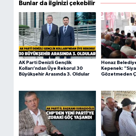
Bunlar da ilginizi çekebilir
AK Parti Denizli Gençlik
Honaz Belediye
Kolları’ndan Üye Rekoru! 30
Kepenek: "Siya
Büyükşehir Arasında 3. Oldular
Gözetmeden Ça