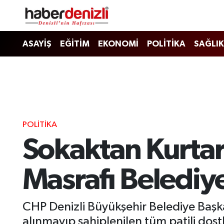
Denizli Nöbetçi Eczaneler
ASAYİŞ
EĞİTİM
EKONOMİ
POLİTİKA
SAĞLIK
Denizli Hava Durumu
Denizli Trafik Yoğunluk Haritası
Puan Durumu ve Fikstür
POLİTİKA
Sokaktan Kurtar
Tüm Manşetler
Son Dakika Haberleri
Masrafı Beledi
Haber Arşivi
CHP Denizli Büyükşehir Belediye Başk
alınmayıp sahiplenilen tüm patili dost