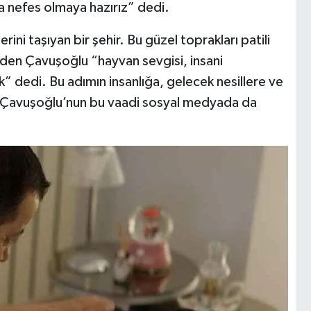
ıya nefes olmaya hazırız” dedi.
rini taşıyan bir şehir. Bu güzel toprakları patili
 eden Çavuşoğlu “hayvan sevgisi, insani
ık” dedi. Bu adımın insanlığa, gelecek nesillere ve
i. Çavuşoğlu’nun bu vaadi sosyal medyada da