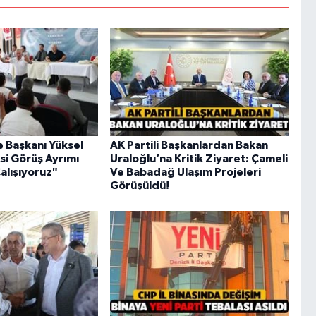
 Başkanı Yüksel
AK Partili Başkanlardan Bakan
si Görüş Ayrımı
Uraloğlu’na Kritik Ziyaret: Çameli
lışıyoruz"
Ve Babadağ Ulaşım Projeleri
Görüşüldü!