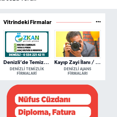
Vitrindeki Firmalar
Denizli’de Temizliğin Güvenilir Adresi: Özkan Yerinde Yıkama
Kayıp Zayi İlanı / Mutlu Ajans / Denizli
DENIZLI TEMIZLIK
DENIZLI AJANS
FIRMALARI
FIRMALARI