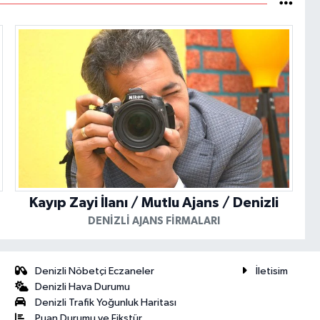
Kayıp Zayi İlanı / Mutlu Ajans / Denizli
DENIZLI AJANS FIRMALARI
Denizli Nöbetçi Eczaneler
İletisim
Denizli Hava Durumu
Denizli Trafik Yoğunluk Haritası
Puan Durumu ve Fikstür