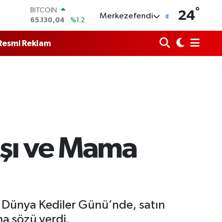
65.130,04
%1.2
°
24
DOLAR
Merkezefendi
47,7436
%0.18
EURO
Resmi Reklam
55,2510
%0.32
STERLİN
64,4811
%0.38
GRAM ALTIN
6648.99
%2.59
BİST100
13.773
%-19
Aşı ve Mama
 Dünya Kediler Günü’nde, satın
ma sözü verdi.