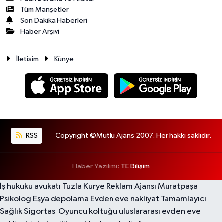
Tüm Manşetler
Son Dakika Haberleri
Haber Arşivi
İletisim
Künye
RSS
Copyright ©Mutlu Ajans 2007. Her hakkı saklıdır.
Haber Yazılımı:
TE Bilişim
İş hukuku avukatı
Tuzla Kurye
Reklam Ajansı
Muratpaşa
Psikolog
Eşya depolama
Evden eve nakliyat
Tamamlayıcı
Sağlık Sigortası
Oyuncu koltuğu
uluslararası evden eve