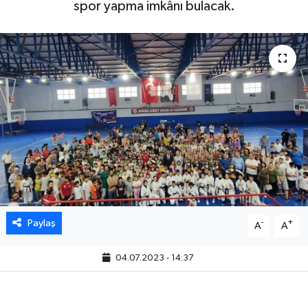
spor yapma imkânı bulacak.
Paylaş
-
+
A
A
04.07.2023 - 14:37