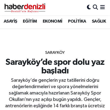
Denizli Nöbetçi Eczaneler
ASAYİŞ
EĞİTİM
EKONOMİ
POLİTİKA
SAĞLIK
Denizli Hava Durumu
Denizli Trafik Yoğunluk Haritası
SARAYKÖY
Puan Durumu ve Fikstür
Sarayköy’de spor dolu yaz
başladı
Tüm Manşetler
Sarayköy’de gençlerin yaz tatillerini doğru
Son Dakika Haberleri
değerlendirmeleri ve spora yönelmelerini
sağlamak amacıyla hazırlanan Sarayköy Spor
Haber Arşivi
Okulları’nın yaz açılışı bugün yapıldı. Gençler,
antrenörlerin eşliğinde 14 farklı branşta ücretsiz