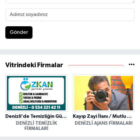
Gönder
Vitrindeki Firmalar
Denizli’de Temizliğin Güvenilir Adresi: Özkan Yerinde Yıkama
Kayıp Zayi İlanı / Mutlu Ajans / Denizli
DENIZLI TEMIZLIK
DENIZLI AJANS FIRMALARI
FIRMALARI