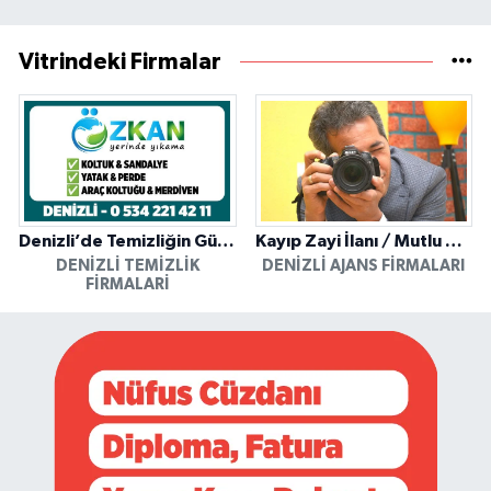
Vitrindeki Firmalar
Denizli’de Temizliğin Güvenilir Adresi: Özkan Yerinde Yıkama
Kayıp Zayi İlanı / Mutlu Ajans / Denizli
DENIZLI TEMIZLIK
DENIZLI AJANS FIRMALARI
FIRMALARI