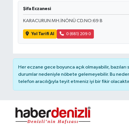
Şifa Eczanesi
KARACURUN MH.İNÖNÜ CD.NO:69 B
Yol Tarifi Al
0 (681) 209 0
Her eczane gece boyunca açık olmayabilir, bazıları
durumlar nedeniyle nöbete gelemeyebilir. Bu nede
telefon aracılığıyla teyit etmeniz iyi bir fikir olacaktır