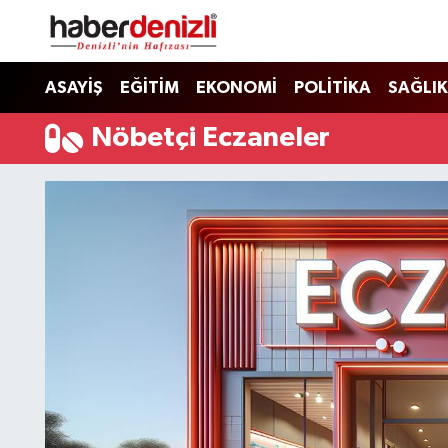
Denizli Nöbetçi Eczaneler
ASAYİŞ
EĞİTİM
EKONOMİ
POLİTİKA
SAĞLIK
Denizli Hava Durumu
Nöbetçi Eczaneler
Denizli Trafik Yoğunluk Haritası
Puan Durumu ve Fikstür
Tüm Manşetler
Son Dakika Haberleri
Haber Arşivi