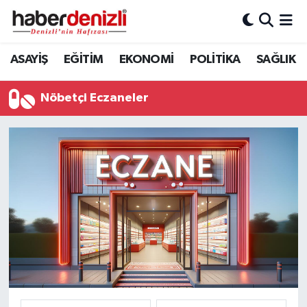
Denizli Nöbetçi Eczaneler
ASAYİŞ
EĞİTİM
EKONOMİ
POLİTİKA
SAĞLIK
Denizli Hava Durumu
Nöbetçi Eczaneler
Denizli Trafik Yoğunluk Haritası
Puan Durumu ve Fikstür
Tüm Manşetler
Son Dakika Haberleri
Haber Arşivi