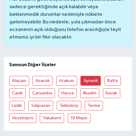
sadece gerektiğinde açık kalabilir veya
beklenmedik durumlar nedeniyle nöbete
gelemeyebilir. Bu nedenle, yola çıkmadan önce
eczanenin açık olduğunu telefon aracılığıyla teyit
etmeniz iyi bir fikir olacaktır.
Samsun Diğer İlçeler
Alaçam
Asarcik
Atakum
Ayvacik
Bafra
Canik
Çarşamba
Havza
İlkadim
Kavak
Ladik
Salipazari
Tekkeköy
Terme
Vezirköprü
Yakakent
19 Mayis