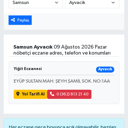
Paylaş
Samsun
Ayvacık
09 Ağustos 2026 Pazar
nöbetçi eczane adres, telefon ve konumları
Yiğit Eczanesi
Ayvacık
EYÜP SULTAN MAH. ŞEYH ŞAMİL SOK. NO:1AA
Yol Tarifi Al
0 (362) 813 21 40
Her eczane gece boyunca açık olmayabilir, bazıları