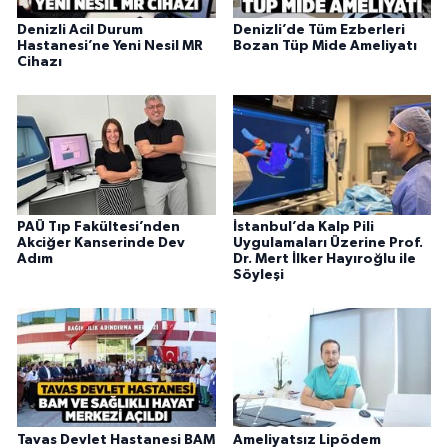
Denizli Acil Durum
Denizli’de Tüm Ezberleri
Hastanesi’ne Yeni Nesil MR
Bozan Tüp Mide Ameliyatı
Cihazı
PAÜ Tıp Fakültesi’nden
İstanbul’da Kalp Pili
Akciğer Kanserinde Dev
Uygulamaları Üzerine Prof.
Adım
Dr. Mert İlker Hayıroğlu ile
Söyleşi
Tavas Devlet Hastanesi BAM
Ameliyatsız Lipödem