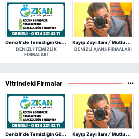
Denizli’de Temizliğin Güvenilir Adresi: Özkan Yerinde Yıkama
Kayıp Zayi İlanı / Mutlu Ajans / Denizli
DENIZLI TEMIZLIK
DENIZLI AJANS FIRMALARI
FIRMALARI
Vitrindeki Firmalar
Denizli’de Temizliğin Güvenilir Adresi: Özkan Yerinde Yıkama
Kayıp Zayi İlanı / Mutlu Ajans / Denizli