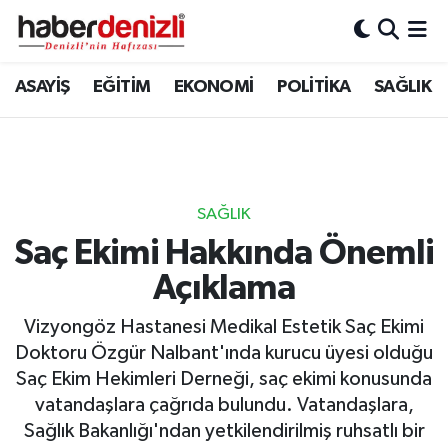
Denizli Nöbetçi Eczaneler
ASAYİŞ
EĞİTİM
EKONOMİ
POLİTİKA
SAĞLIK
Denizli Hava Durumu
Denizli Trafik Yoğunluk Haritası
SAĞLIK
Puan Durumu ve Fikstür
Saç Ekimi Hakkında Önemli
Açıklama
Tüm Manşetler
Vizyongöz Hastanesi Medikal Estetik Saç Ekimi
Son Dakika Haberleri
Doktoru Özgür Nalbant'ında kurucu üyesi olduğu
Saç Ekim Hekimleri Derneği, saç ekimi konusunda
Haber Arşivi
vatandaşlara çağrıda bulundu. Vatandaşlara,
Sağlık Bakanlığı'ndan yetkilendirilmiş ruhsatlı bir