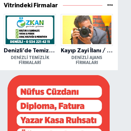
Vitrindeki Firmalar
Denizli’de Temizliğin Güvenilir Adresi: Özkan Yerinde Yıkama
Kayıp Zayi İlanı / Mutlu Ajans / Denizli
DENIZLI TEMIZLIK
DENIZLI AJANS
FIRMALARI
FIRMALARI