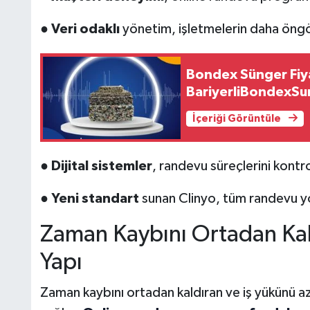
●
Veri odaklı
yönetim, işletmelerin daha öngörül
Bondex Sünger Fiyatl
BariyerliBondexS
İçeriği Görüntüle
●
Dijital sistemler
, randevu süreçlerini kontrol
●
Yeni standart
sunan Clinyo, tüm randevu yön
Zaman Kaybını Ortadan Kal
Yapı
Zaman kaybını ortadan kaldıran ve iş yükünü aza