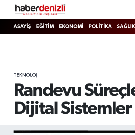
Denizli Nöbetçi Eczaneler
ASAYİŞ
EĞİTİM
EKONOMİ
POLİTİKA
SAĞLIK
Denizli Hava Durumu
Denizli Trafik Yoğunluk Haritası
Puan Durumu ve Fikstür
TEKNOLOJİ
Randevu Süreçle
Tüm Manşetler
Son Dakika Haberleri
Dijital Sistemler
Haber Arşivi