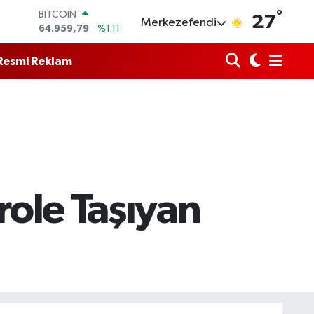
°
DOLAR
27
Merkezefendi
47,7436
%0.18
EURO
55,2510
%0.32
Resmi Reklam
STERLİN
64,4811
%0.38
GRAM ALTIN
6660.55
%0.03
BİST100
13.779
%-14
BITCOIN
64.959,79
%1.11
role Taşıyan