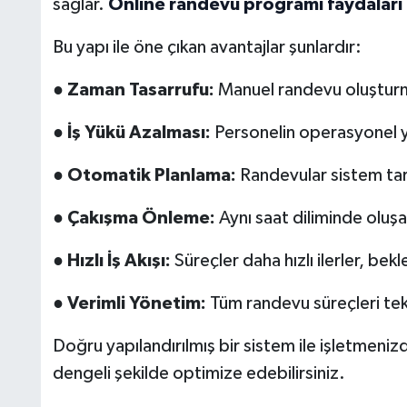
sağlar.
Online randevu programı faydaları
Bu yapı ile öne çıkan avantajlar şunlardır:
●
Zaman Tasarrufu:
Manuel randevu oluşturma
●
İş Yükü Azalması:
Personelin operasyonel yü
●
Otomatik Planlama:
Randevular sistem tara
●
Çakışma Önleme:
Aynı saat diliminde oluşa
●
Hızlı İş Akışı:
Süreçler daha hızlı ilerler, bekl
●
Verimli Yönetim:
Tüm randevu süreçleri tek 
Doğru yapılandırılmış bir sistem ile işletmeniz
dengeli şekilde optimize edebilirsiniz.