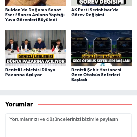
Buldan’da Doğanın Sanat
AK Parti Serinhisar’da
Eseri! Sarıca Arıların Yaptığı
Görev Değişimi
Yuva Görenleri Büyüledi
Denizli Leblebisi Dünya
Denizli Şehir Hastanesi
Pazarına Açılıyor
Gece Otobüs Seferleri
Başladı
Yorumlar