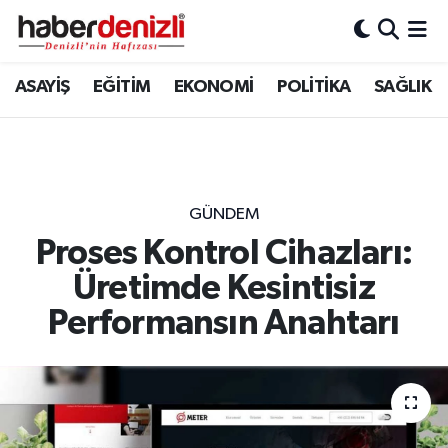
Denizli Nöbetçi Eczaneler
ASAYİŞ
EĞİTİM
EKONOMİ
POLİTİKA
SAĞLIK
Denizli Hava Durumu
Denizli Trafik Yoğunluk Haritası
GÜNDEM
Puan Durumu ve Fikstür
Proses Kontrol Cihazları:
Üretimde Kesintisiz
Tüm Manşetler
Performansın Anahtarı
Son Dakika Haberleri
Haber Arşivi