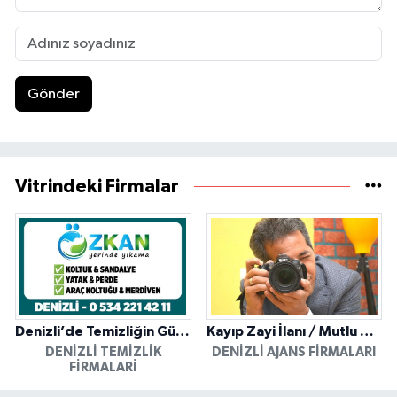
Gönder
Vitrindeki Firmalar
Denizli’de Temizliğin Güvenilir Adresi: Özkan Yerinde Yıkama
Kayıp Zayi İlanı / Mutlu Ajans / Denizli
DENIZLI TEMIZLIK
DENIZLI AJANS FIRMALARI
FIRMALARI