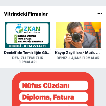
Vitrindeki Firmalar
Denizli’de Temizliğin Güvenilir Adresi: Özkan Yerinde Yıkama
Kayıp Zayi İlanı / Mutlu Ajans / Denizli
DENIZLI TEMIZLIK
DENIZLI AJANS FIRMALARI
FIRMALARI