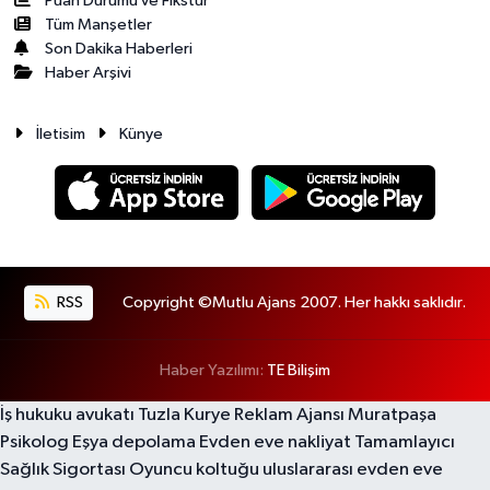
Puan Durumu ve Fikstür
Tüm Manşetler
Son Dakika Haberleri
Haber Arşivi
İletisim
Künye
RSS
Copyright ©Mutlu Ajans 2007. Her hakkı saklıdır.
Haber Yazılımı:
TE Bilişim
İş hukuku avukatı
Tuzla Kurye
Reklam Ajansı
Muratpaşa
Psikolog
Eşya depolama
Evden eve nakliyat
Tamamlayıcı
Sağlık Sigortası
Oyuncu koltuğu
uluslararası evden eve