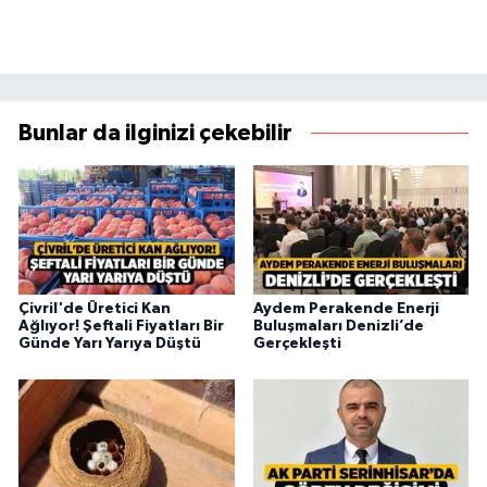
Bunlar da ilginizi çekebilir
Çivril'de Üretici Kan
Aydem Perakende Enerji
Ağlıyor! Şeftali Fiyatları Bir
Buluşmaları Denizli’de
Günde Yarı Yarıya Düştü
Gerçekleşti