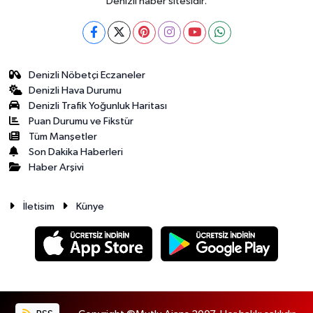
Denizli haber sitesidir.
Denizli Nöbetçi Eczaneler
Denizli Hava Durumu
Denizli Trafik Yoğunluk Haritası
Puan Durumu ve Fikstür
Tüm Manşetler
Son Dakika Haberleri
Haber Arşivi
İletisim
Künye