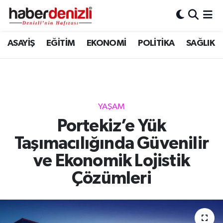
Denizli Nöbetçi Eczaneler
ASAYİŞ
EĞİTİM
EKONOMİ
POLİTİKA
SAĞLIK
Denizli Hava Durumu
Denizli Trafik Yoğunluk Haritası
YAŞAM
Puan Durumu ve Fikstür
Portekiz’e Yük
Taşımacılığında Güvenilir
Tüm Manşetler
ve Ekonomik Lojistik
Son Dakika Haberleri
Çözümleri
Haber Arşivi