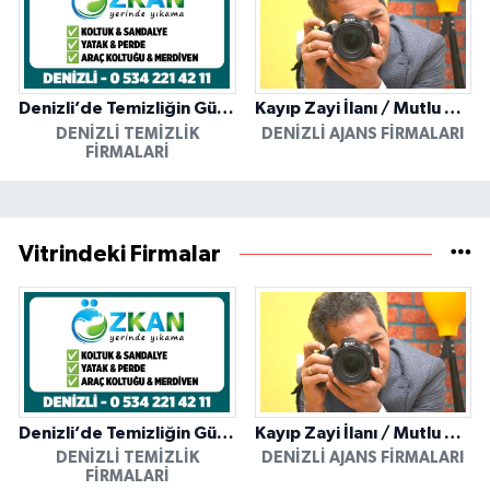
Denizli’de Temizliğin Güvenilir Adresi: Özkan Yerinde Yıkama
Kayıp Zayi İlanı / Mutlu Ajans / Denizli
DENIZLI TEMIZLIK
DENIZLI AJANS FIRMALARI
FIRMALARI
Vitrindeki Firmalar
Denizli’de Temizliğin Güvenilir Adresi: Özkan Yerinde Yıkama
Kayıp Zayi İlanı / Mutlu Ajans / Denizli
DENIZLI TEMIZLIK
DENIZLI AJANS FIRMALARI
FIRMALARI