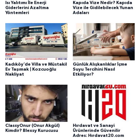
Isı Yalıtımı İle Enerji
Kapıda Vize Nedir? Kapıda
Giderlerini Azaltma
Vize ile Gidilebilecek Yunan
Yöntemleri
Adaları
Kadıköy’de Villa ve Müstakil
Günlük Alışkanlıklar İçme
Ev Taşımak | Kozcuoğlu
Suyu Tercihini Nasıl
Nakliyat
Etkiliyor?
ClassyOnur (Onur Akgül)
Hırdavat ve Sanayi
Kimdir? Blexsy Kurucusu
Ürünlerinde Güvenilir
Adres: Hırdavat20.com