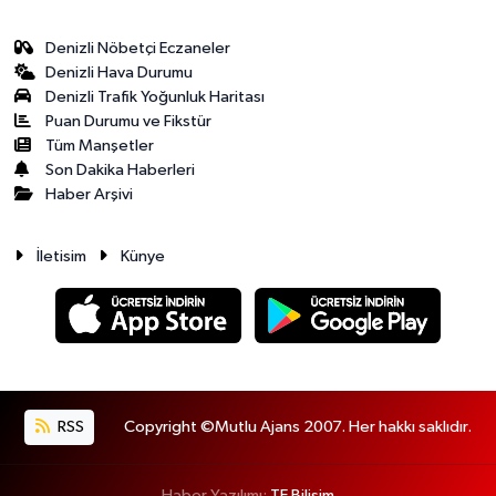
Denizli Nöbetçi Eczaneler
Denizli Hava Durumu
Denizli Trafik Yoğunluk Haritası
Puan Durumu ve Fikstür
Tüm Manşetler
Son Dakika Haberleri
Haber Arşivi
İletisim
Künye
RSS
Copyright ©Mutlu Ajans 2007. Her hakkı saklıdır.
Haber Yazılımı:
TE Bilişim