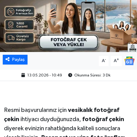
Paylaş
-
+
A
A
13.05.2026 - 10:49
Okunma Süresi: 3 Dk
Resmi başvurularınız için
vesikalık fotoğraf
çekin
ihtiyacı duyduğunuzda,
fotoğraf çekin
diyerek evinizin rahatlığında kaliteli sonuçlara