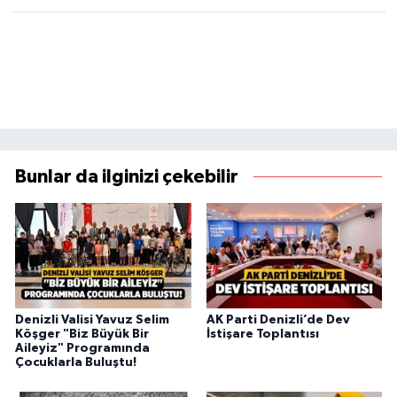
Bunlar da ilginizi çekebilir
Denizli Valisi Yavuz Selim
AK Parti Denizli’de Dev
Köşger "Biz Büyük Bir
İstişare Toplantısı
Aileyiz" Programında
Çocuklarla Buluştu!