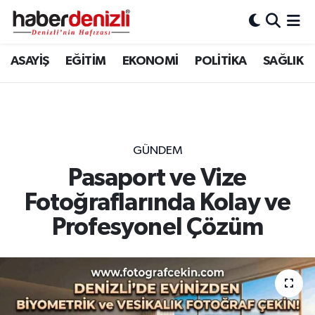
Denizli Nöbetçi Eczaneler
ASAYİŞ
EĞİTİM
EKONOMİ
POLİTİKA
SAĞLIK
Denizli Hava Durumu
Denizli Trafik Yoğunluk Haritası
GÜNDEM
Puan Durumu ve Fikstür
Pasaport ve Vize
Fotoğraflarında Kolay ve
Tüm Manşetler
Profesyonel Çözüm
Son Dakika Haberleri
Haber Arşivi