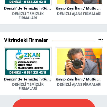
Denizli’de Temizliğin Güvenilir Adresi: Özkan Yerinde Yıkama
Kayıp Zayi İlanı / Mutlu Ajans / Denizli
DENIZLI TEMIZLIK
DENIZLI AJANS FIRMALARI
FIRMALARI
Vitrindeki Firmalar
Denizli’de Temizliğin Güvenilir Adresi: Özkan Yerinde Yıkama
Kayıp Zayi İlanı / Mutlu Ajans / Denizli
DENIZLI TEMIZLIK
DENIZLI AJANS FIRMALARI
FIRMALARI