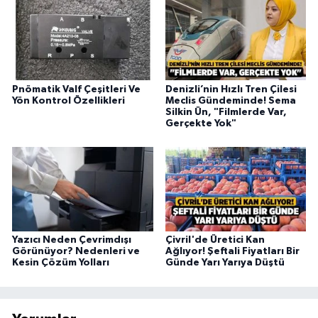
Pnömatik Valf Çeşitleri Ve
Denizli’nin Hızlı Tren Çilesi
Yön Kontrol Özellikleri
Meclis Gündeminde! Sema
Silkin Ün, "Filmlerde Var,
Gerçekte Yok"
Yazıcı Neden Çevrimdışı
Çivril'de Üretici Kan
Görünüyor? Nedenleri ve
Ağlıyor! Şeftali Fiyatları Bir
Kesin Çözüm Yolları
Günde Yarı Yarıya Düştü