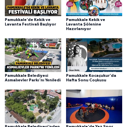
Pamukkale’de Kekik ve
Pamukkale Kekik ve
Lavanta Festivali Başlıyor
Lavanta Şölenine
Hazırlanıyor
Pamukkale Belediyesi
Pamukkale Kocaçukur’da
Asmalıevler Parkı'nı Yeniledi
Hafta Sonu Coşkusu
Pamukkale Belediyesi’nden
Pamukkale’de Yaz Spor