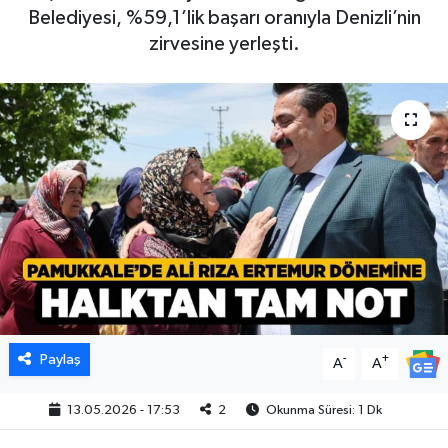
Belediyesi, %59,1’lik başarı oranıyla Denizli’nin
zirvesine yerleşti.
Paylaş
-
+
A
A
13.05.2026 - 17:53
2
Okunma Süresi: 1 Dk