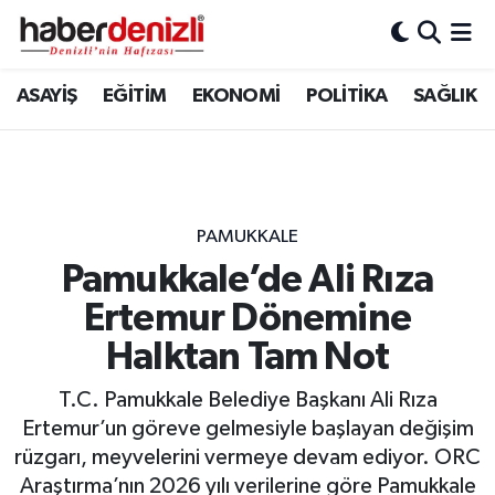
Denizli Nöbetçi Eczaneler
ASAYİŞ
EĞİTİM
EKONOMİ
POLİTİKA
SAĞLIK
Denizli Hava Durumu
Denizli Trafik Yoğunluk Haritası
PAMUKKALE
Puan Durumu ve Fikstür
Pamukkale’de Ali Rıza
Ertemur Dönemine
Tüm Manşetler
Halktan Tam Not
Son Dakika Haberleri
T.C. Pamukkale Belediye Başkanı Ali Rıza
Haber Arşivi
Ertemur’un göreve gelmesiyle başlayan değişim
rüzgarı, meyvelerini vermeye devam ediyor. ORC
Araştırma’nın 2026 yılı verilerine göre Pamukkale