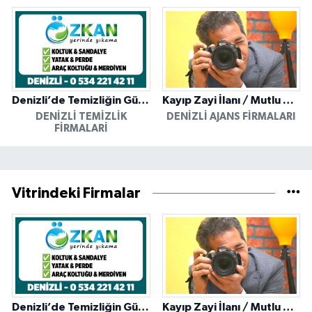
Denizli’de Temizliğin Güvenilir Adresi: Özkan Yerinde Yıkama
Kayıp Zayi İlanı / Mutlu Ajans / Denizli
DENIZLI TEMIZLIK
DENIZLI AJANS FIRMALARI
FIRMALARI
Vitrindeki Firmalar
Denizli’de Temizliğin Güvenilir Adresi: Özkan Yerinde Yıkama
Kayıp Zayi İlanı / Mutlu Ajans / Denizli