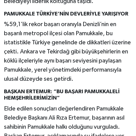
belediyeyi liderlik koltuğuna taşıdı.
PAMUKKALE TÜRKİYE’NİN DEVLERİYLE YARIŞIYOR
%59,1’lik rekor başarı oranıyla Denizli’nin en
başarılı metropol ilçesi olan Pamukkale, bu
istatistikle Türkiye genelinde de dikkatleri üzerine
çekti. Ankara ve Tekirdağ gibi büyükşehirlerin en
köklü ilçeleriyle aynı başarı seviyesini paylaşan
Pamukkale, yerel yönetimdeki performansıyla
ulusal düzeyde ses getirdi.
BAŞKAN ERTEMUR: “BU BAŞARI PAMUKKALELİ
HEMŞEHRİLERİMİZİN”
Elde edilen sonuçları değerlendiren Pamukkale
Belediye Başkanı Ali Rıza Ertemur, başarının asıl
sahibinin Pamukkale halkı olduğunu vurguladı.
Başkan Ertemur, açıklamasında şu ifadelere yer