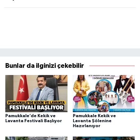
Bunlar da ilginizi çekebilir
Pamukkale’de Kekik ve
Pamukkale Kekik ve
Lavanta Festivali Başlıyor
Lavanta Şölenine
Hazırlanıyor