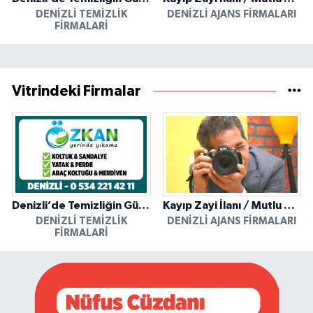
DENIZLI TEMIZLIK
DENIZLI AJANS FIRMALARI
FIRMALARI
Vitrindeki Firmalar
Denizli’de Temizliğin Güvenilir Adresi: Özkan Yerinde Yıkama
Kayıp Zayi İlanı / Mutlu Ajans / Denizli
DENIZLI TEMIZLIK
DENIZLI AJANS FIRMALARI
FIRMALARI