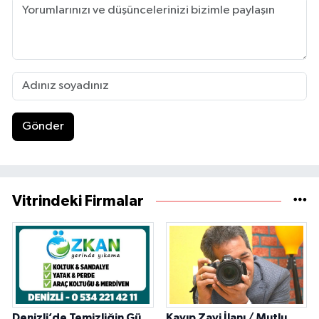
Gönder
Vitrindeki Firmalar
Denizli’de Temizliğin Güvenilir Adresi: Özkan Yerinde Yıkama
Kayıp Zayi İlanı / Mutlu Ajans / Denizli