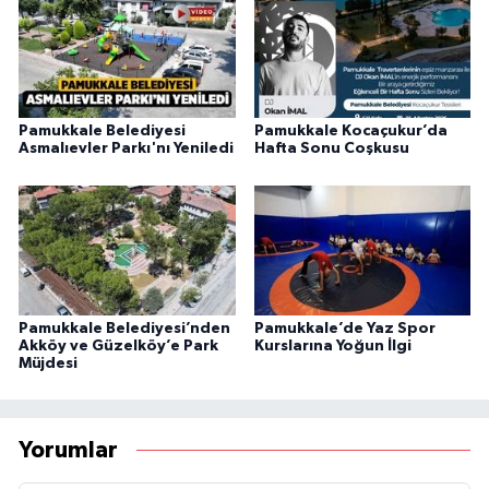
Pamukkale Belediyesi
Pamukkale Kocaçukur’da
Asmalıevler Parkı'nı Yeniledi
Hafta Sonu Coşkusu
Pamukkale Belediyesi’nden
Pamukkale’de Yaz Spor
Akköy ve Güzelköy’e Park
Kurslarına Yoğun İlgi
Müjdesi
Yorumlar