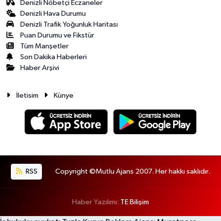
Denizli Nöbetçi Eczaneler
Denizli Hava Durumu
Denizli Trafik Yoğunluk Haritası
Puan Durumu ve Fikstür
Tüm Manşetler
Son Dakika Haberleri
Haber Arşivi
İletisim
Künye
RSS
Copyright ©Mutlu Ajans 2007. Her hakkı saklıdır.
Haber Yazılımı:
TE Bilişim