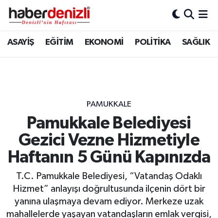
Denizli Nöbetçi Eczaneler
ASAYİŞ
EĞİTİM
EKONOMİ
POLİTİKA
SAĞLIK
Denizli Hava Durumu
Denizli Trafik Yoğunluk Haritası
PAMUKKALE
Puan Durumu ve Fikstür
Pamukkale Belediyesi
Gezici Vezne Hizmetiyle
Tüm Manşetler
Haftanın 5 Günü Kapınızda
Son Dakika Haberleri
T.C. Pamukkale Belediyesi, “Vatandaş Odaklı
Haber Arşivi
Hizmet” anlayışı doğrultusunda ilçenin dört bir
yanına ulaşmaya devam ediyor. Merkeze uzak
mahallelerde yaşayan vatandaşların emlak vergisi,