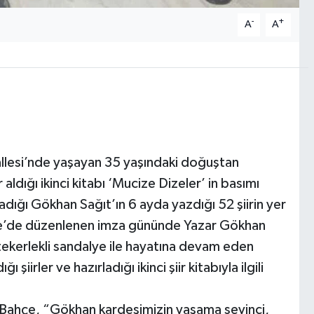
-
+
A
A
allesi’nde yaşayan 35 yaşındaki doğuştan
aldığı ikinci kitabı ‘Mucize Dizeler’ in basımı
dığı Gökhan Sağıt’ın 6 ayda yazdığı 52 şiirin yer
. Kale’de düzenlenen imza gününde Yazar Gökhan
 tekerlekli sandalye ile hayatına devam eden
irler ve hazırladığı ikinci şiir kitabıyla ilgili
 Bahçe, “Gökhan kardeşimizin yaşama sevinci,