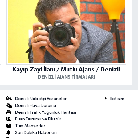
Kayıp Zayi İlanı / Mutlu Ajans / Denizli
DENIZLI AJANS FIRMALARI
Denizli Nöbetçi Eczaneler
İletisim
Denizli Hava Durumu
Denizli Trafik Yoğunluk Haritası
Puan Durumu ve Fikstür
Tüm Manşetler
Son Dakika Haberleri