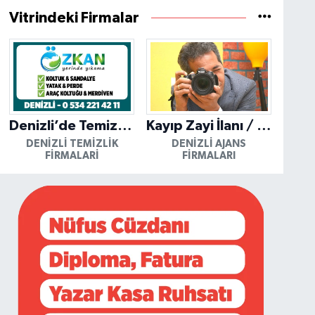
Vitrindeki Firmalar
Denizli’de Temizliğin Güvenilir Adresi: Özkan Yerinde Yıkama
Kayıp Zayi İlanı / Mutlu Ajans / Denizli
DENIZLI TEMIZLIK
DENIZLI AJANS
FIRMALARI
FIRMALARI