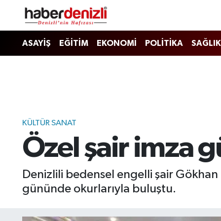
Denizli Nöbetçi Eczaneler
ASAYİŞ
EĞİTİM
EKONOMİ
POLİTİKA
SAĞLIK
Denizli Hava Durumu
Denizli Trafik Yoğunluk Haritası
Puan Durumu ve Fikstür
KÜLTÜR SANAT
Özel şair imza 
Tüm Manşetler
Son Dakika Haberleri
Denizlili bedensel engelli şair Gökhan 
gününde okurlarıyla buluştu.
Haber Arşivi