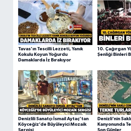
Tavas’ın Tescilli Lezzeti, Yanık
10. Çağırgan 
Kokulu Koyun Yoğurdu
Şenliği Binleri
Damaklarda İz Bırakıyor
Denizlili Sanatçı İsmail Aytaç’tan
Denizli’nin Sak
Köyceğiz’de Büyüleyici Mozaik
Kanyonunda Tek
Sergisi
Son Günler