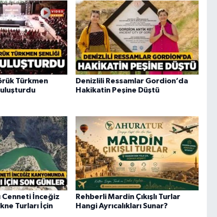
Yörük Türkmen
Denizlili Ressamlar Gordion’da
 Buluşturdu
Hakikatin Peşine Düştü
lı Cenneti İnceğiz
Rehberli Mardin Çıkışlı Turlar
ne Turları İçin
Hangi Ayrıcalıkları Sunar?