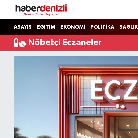
Denizli Nöbetçi Eczaneler
ASAYİŞ
EĞİTİM
EKONOMİ
POLİTİKA
SAĞLIK
Denizli Hava Durumu
Nöbetçi Eczaneler
Denizli Trafik Yoğunluk Haritası
Puan Durumu ve Fikstür
Tüm Manşetler
Son Dakika Haberleri
Haber Arşivi