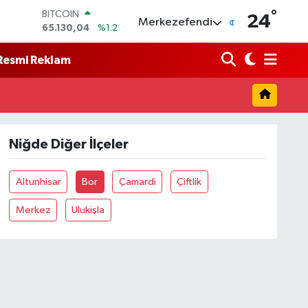
°
BITCOIN
24
Merkezefendi
65.130,04
%1.2
DOLAR
47,7436
%0.18
Resmi Reklam
EURO
55,2510
%0.32
STERLİN
64,4811
%0.38
GRAM ALTIN
6648.99
%2.59
Niğde Diğer İlçeler
BİST100
13.773
%-19
Altunhisar
Bor
Çamardi
Çiftlik
Merkez
Ulukişla