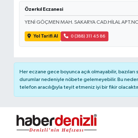
Özerkıl Eczanesi
YENİ GÖÇMEN MAH. SAKARYA CAD.HİLAL APT.NO
Yol Tarifi Al
0 (388) 311 45 86
Her eczane gece boyunca açık olmayabilir, bazıları
durumlar nedeniyle nöbete gelemeyebilir. Bu nede
telefon aracılığıyla teyit etmeniz iyi bir fikir olacaktır