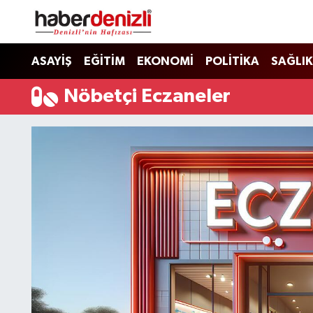
Denizli Nöbetçi Eczaneler
ASAYİŞ
EĞİTİM
EKONOMİ
POLİTİKA
SAĞLIK
Denizli Hava Durumu
Nöbetçi Eczaneler
Denizli Trafik Yoğunluk Haritası
Puan Durumu ve Fikstür
Tüm Manşetler
Son Dakika Haberleri
Haber Arşivi