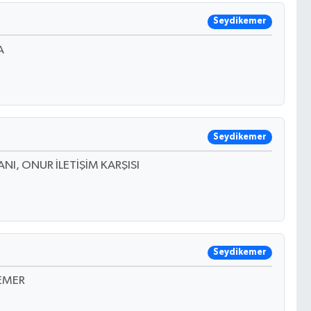
Seydikemer
A
Seydikemer
NI, ONUR İLETİŞİM KARŞISI
Seydikemer
EMER