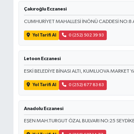
Çakıroğlu Eczanesi
CUMHURİYET MAHALLESİ İNÖNÜ CADDESİ NO:8 
Yol Tarifi Al
0 (252) 502 39 93
Letoon Eczanesi
ESKİ BELEDİYE BİNASI ALTI, KUMLUOVA MARKET YA
Yol Tarifi Al
0 (252) 677 83 63
Anadolu Eczanesi
EŞEN MAH.TURGUT ÖZAL BULVARI NO:25 SEYDİK