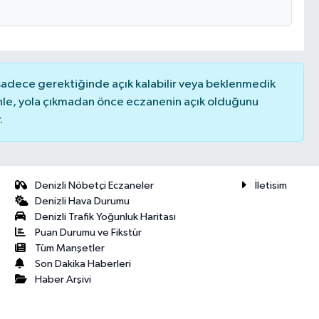
 sadece gerektiğinde açık kalabilir veya beklenmedik
nle, yola çıkmadan önce eczanenin açık olduğunu
.
Denizli Nöbetçi Eczaneler
İletisim
Denizli Hava Durumu
Denizli Trafik Yoğunluk Haritası
Puan Durumu ve Fikstür
Tüm Manşetler
Son Dakika Haberleri
Haber Arşivi