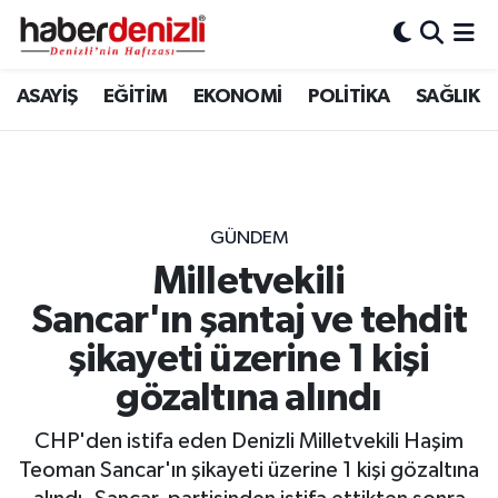
Denizli Nöbetçi Eczaneler
ASAYİŞ
EĞİTİM
EKONOMİ
POLİTİKA
SAĞLIK
Denizli Hava Durumu
Denizli Trafik Yoğunluk Haritası
GÜNDEM
Puan Durumu ve Fikstür
Milletvekili
Sancar'ın şantaj ve tehdit
Tüm Manşetler
şikayeti üzerine 1 kişi
Son Dakika Haberleri
gözaltına alındı
Haber Arşivi
CHP'den istifa eden Denizli Milletvekili Haşim
Teoman Sancar'ın şikayeti üzerine 1 kişi gözaltına