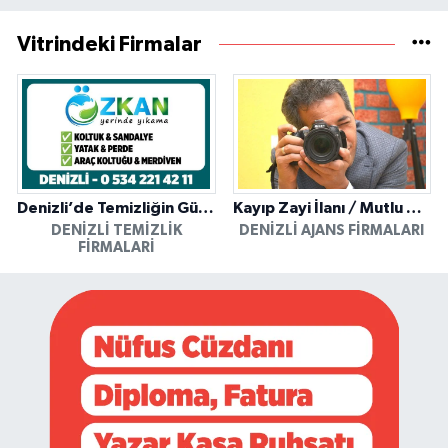
Vitrindeki Firmalar
Denizli’de Temizliğin Güvenilir Adresi: Özkan Yerinde Yıkama
Kayıp Zayi İlanı / Mutlu Ajans / Denizli
DENIZLI TEMIZLIK
DENIZLI AJANS FIRMALARI
FIRMALARI