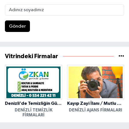
Gönder
Vitrindeki Firmalar
Denizli’de Temizliğin Güvenilir Adresi: Özkan Yerinde Yıkama
Kayıp Zayi İlanı / Mutlu Ajans / Denizli
DENIZLI TEMIZLIK
DENIZLI AJANS FIRMALARI
FIRMALARI