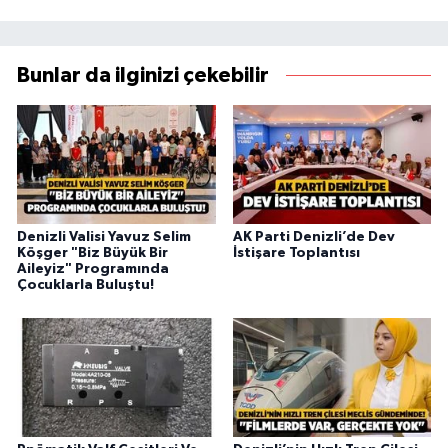
Bunlar da ilginizi çekebilir
Denizli Valisi Yavuz Selim
AK Parti Denizli’de Dev
Köşger "Biz Büyük Bir
İstişare Toplantısı
Aileyiz" Programında
Çocuklarla Buluştu!