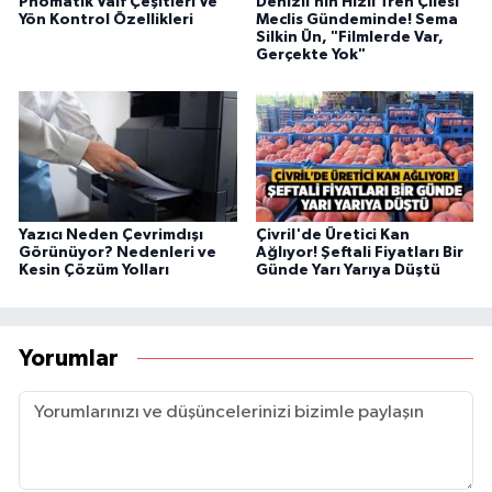
Pnömatik Valf Çeşitleri Ve
Denizli’nin Hızlı Tren Çilesi
Yön Kontrol Özellikleri
Meclis Gündeminde! Sema
Silkin Ün, "Filmlerde Var,
Gerçekte Yok"
Yazıcı Neden Çevrimdışı
Çivril'de Üretici Kan
Görünüyor? Nedenleri ve
Ağlıyor! Şeftali Fiyatları Bir
Kesin Çözüm Yolları
Günde Yarı Yarıya Düştü
Yorumlar