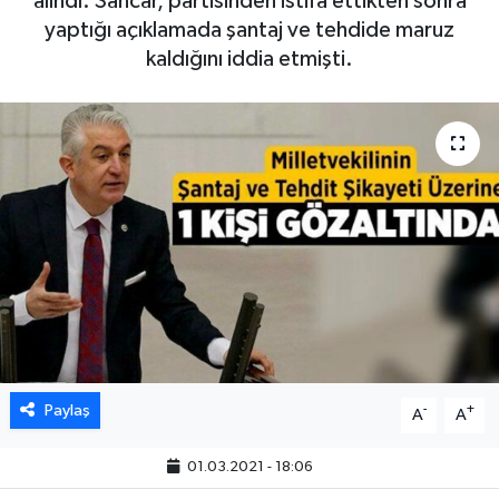
alındı. Sancar, partisinden istifa ettikten sonra
yaptığı açıklamada şantaj ve tehdide maruz
kaldığını iddia etmişti.
Paylaş
-
+
A
A
01.03.2021 - 18:06