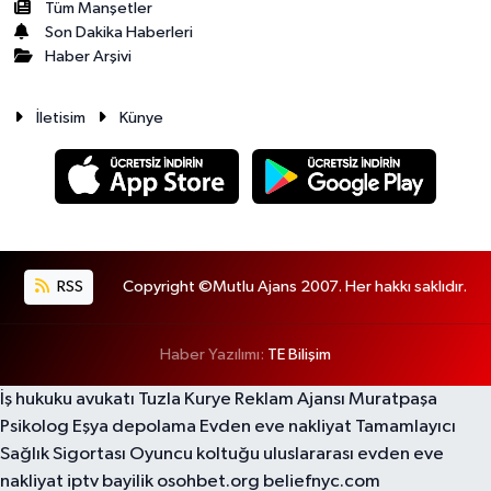
Tüm Manşetler
Son Dakika Haberleri
Haber Arşivi
İletisim
Künye
RSS
Copyright ©Mutlu Ajans 2007. Her hakkı saklıdır.
Haber Yazılımı:
TE Bilişim
İş hukuku avukatı
Tuzla Kurye
Reklam Ajansı
Muratpaşa
Psikolog
Eşya depolama
Evden eve nakliyat
Tamamlayıcı
Sağlık Sigortası
Oyuncu koltuğu
uluslararası evden eve
nakliyat
iptv bayilik
osohbet.org
beliefnyc.com