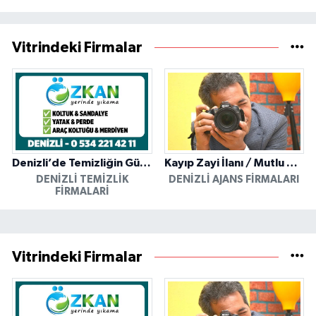
Vitrindeki Firmalar
Denizli’de Temizliğin Güvenilir Adresi: Özkan Yerinde Yıkama
Kayıp Zayi İlanı / Mutlu Ajans / Denizli
DENIZLI TEMIZLIK
DENIZLI AJANS FIRMALARI
FIRMALARI
Vitrindeki Firmalar