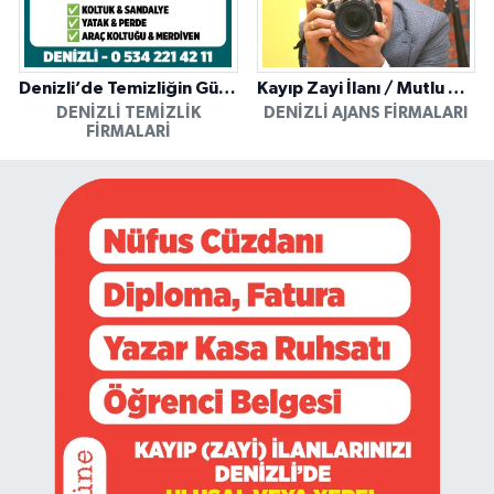
Denizli’de Temizliğin Güvenilir Adresi: Özkan Yerinde Yıkama
Kayıp Zayi İlanı / Mutlu Ajans / Denizli
DENIZLI TEMIZLIK
DENIZLI AJANS FIRMALARI
FIRMALARI