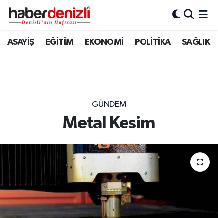
Denizli Nöbetçi Eczaneler
ASAYİŞ
EĞİTİM
EKONOMİ
POLİTİKA
SAĞLIK
Denizli Hava Durumu
Denizli Trafik Yoğunluk Haritası
GÜNDEM
Puan Durumu ve Fikstür
Metal Kesim
Tüm Manşetler
Son Dakika Haberleri
Haber Arşivi