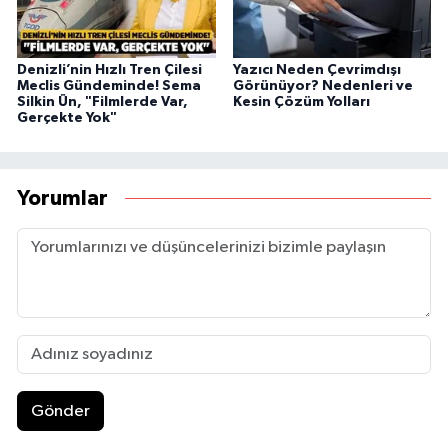
Denizli’nin Hızlı Tren Çilesi
Yazıcı Neden Çevrimdışı
Meclis Gündeminde! Sema
Görünüyor? Nedenleri ve
Silkin Ün, "Filmlerde Var,
Kesin Çözüm Yolları
Gerçekte Yok"
Yorumlar
Gönder