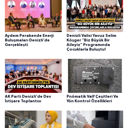
Aydem Perakende Enerji
Denizli Valisi Yavuz Selim
Buluşmaları Denizli’de
Köşger "Biz Büyük Bir
Gerçekleşti
Aileyiz" Programında
Çocuklarla Buluştu!
AK Parti Denizli’de Dev
Pnömatik Valf Çeşitleri Ve
İstişare Toplantısı
Yön Kontrol Özellikleri