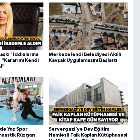
askı" İddialarına
Merkezefendi Belediyesi Akıllı
 "Kararımı Kendi
Kavşak Uygulamasını Başlattı
!"
de Yaz Spor
Servergazi’ye Dev Eğitim
mnastik Rüzgarı
Hamlesi! Faik Kaplan Kütüphanesi