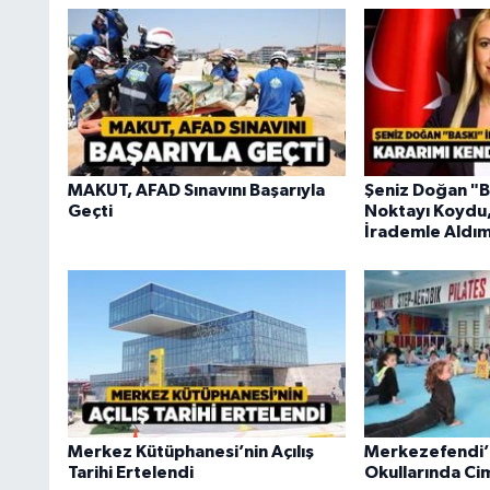
MAKUT, AFAD Sınavını Başarıyla
Şeniz Doğan "B
Geçti
Noktayı Koydu,
İrademle Aldım
Merkez Kütüphanesi’nin Açılış
Merkezefendi’
Tarihi Ertelendi
Okullarında Ci