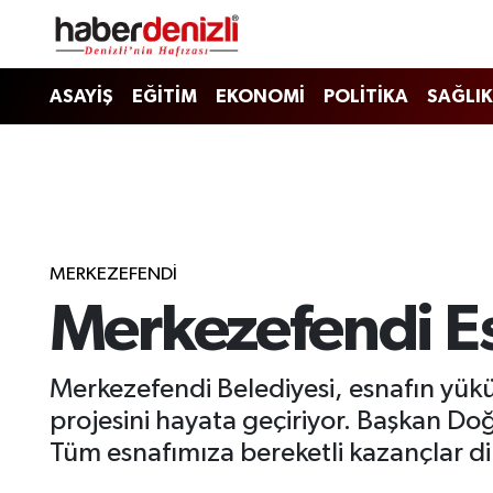
Denizli Nöbetçi Eczaneler
ASAYİŞ
EĞİTİM
EKONOMİ
POLİTİKA
SAĞLIK
Denizli Hava Durumu
Denizli Trafik Yoğunluk Haritası
Puan Durumu ve Fikstür
MERKEZEFENDİ
Merkezefendi Esn
Tüm Manşetler
Son Dakika Haberleri
Merkezefendi Belediyesi, esnafın yükü
projesini hayata geçiriyor. Başkan Do
Haber Arşivi
Tüm esnafımıza bereketli kazançlar di