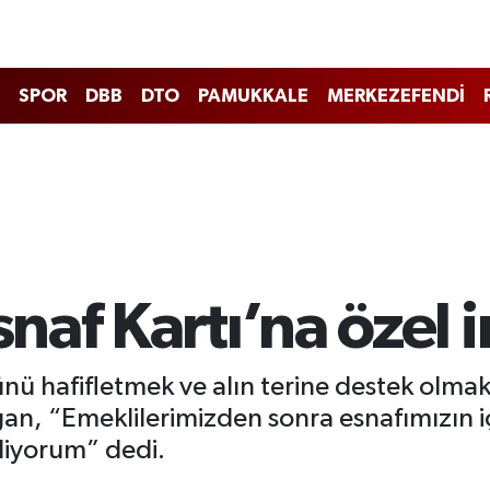
SPOR
DBB
DTO
PAMUKKALE
MERKEZEFENDİ
af Kartı’na özel 
nü hafifletmek ve alın terine destek olma
ğan, “Emeklilerimizden sonra esnafımızın iç
liyorum” dedi.