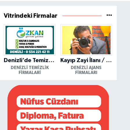
Vitrindeki Firmalar
Denizli’de Temizliğin Güvenilir Adresi: Özkan Yerinde Yıkama
Kayıp Zayi İlanı / Mutlu Ajans / Denizli
DENIZLI TEMIZLIK
DENIZLI AJANS
FIRMALARI
FIRMALARI